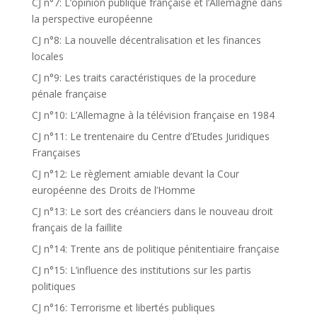
CJ n°7: L’opinion publique française et l’Allemagne dans
la perspective européenne
CJ n°8: La nouvelle décentralisation et les finances
locales
CJ n°9: Les traits caractéristiques de la procedure
pénale française
CJ n°10: L’Allemagne à la télévision française en 1984
CJ n°11: Le trentenaire du Centre d’Etudes Juridiques
Françaises
CJ n°12: Le règlement amiable devant la Cour
européenne des Droits de l’Homme
CJ n°13: Le sort des créanciers dans le nouveau droit
français de la faillite
CJ n°14: Trente ans de politique pénitentiaire française
CJ n°15: L’influence des institutions sur les partis
politiques
CJ n°16: Terrorisme et libertés publiques