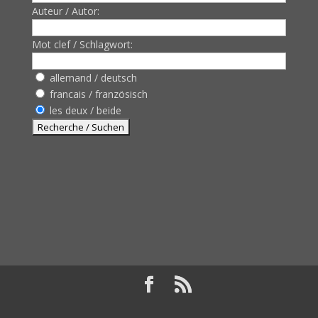
Auteur / Autor:
Mot clef / Schlagwort:
allemand / deutsch
francais / französisch
les deux / beide
Design de
Elegant Themes
| Propulsé par