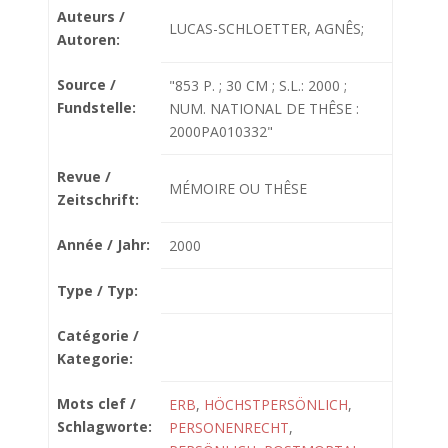
Auteurs /
LUCAS-SCHLOETTER, AGNÊS;
Autoren:
Source /
"853 P. ; 30 CM ; S.L.: 2000 ;
Fundstelle:
NUM. NATIONAL DE THÊSE :
2000PA010332"
Revue /
MÉMOIRE OU THÊSE
Zeitschrift:
Année / Jahr:
2000
Type / Typ:
Catégorie /
Kategorie:
Mots clef /
ERB
,
HÖCHSTPERSÖNLICH
,
Schlagworte:
PERSONENRECHT
,