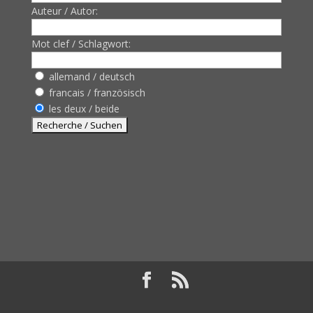
Auteur / Autor:
Mot clef / Schlagwort:
allemand / deutsch
francais / französisch
les deux / beide
Design de
Elegant Themes
| Propulsé par