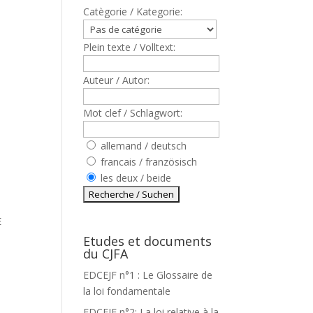
Catègorie / Kategorie:
Plein texte / Volltext:
Auteur / Autor:
Mot clef / Schlagwort:
allemand / deutsch
francais / französisch
les deux / beide
E
Etudes et documents
du CJFA
EDCEJF n°1 : Le Glossaire de
la loi fondamentale
EDCEJF n°2: La loi relative à la