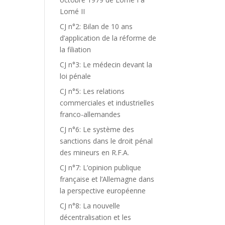
Lomé II
CJ n°2: Bilan de 10 ans
d’application de la réforme de
la filiation
CJ n°3: Le médecin devant la
loi pénale
CJ n°5: Les relations
commerciales et industrielles
franco-allemandes
CJ n°6: Le système des
sanctions dans le droit pénal
des mineurs en R.F.A.
CJ n°7: L’opinion publique
française et l’Allemagne dans
la perspective européenne
CJ n°8: La nouvelle
décentralisation et les