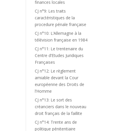
finances locales
CJ n°9: Les traits
caractéristiques de la
procedure pénale française
CJ n°10: L’Allemagne à la
télévision française en 1984
CJ n°11: Le trentenaire du
Centre d’Etudes Juridiques
Françaises
CJ n°12: Le règlement
amiable devant la Cour
européenne des Droits de
l’Homme
CJ n°13: Le sort des
créanciers dans le nouveau
droit français de la faillite
CJ n°14: Trente ans de
politique pénitentiaire