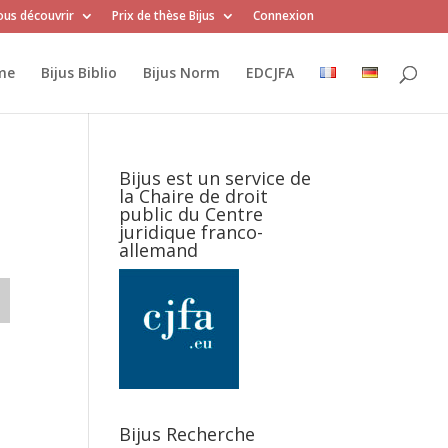
us découvrir
Prix de thèse Bijus
Connexion
me
Bijus Biblio
Bijus Norm
EDCJFA
Bijus est un service de
la Chaire de droit
public du Centre
juridique franco-
allemand
Bijus Recherche