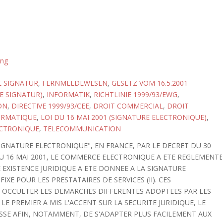
ung
E SIGNATUR
,
FERNMELDEWESEN
,
GESETZ VOM 16.5.2001
E SIGNATUR)
,
INFORMATIK
,
RICHTLINIE 1999/93/EWG
,
ON
,
DIRECTIVE 1999/93/CEE
,
DROIT COMMERCIAL
,
DROIT
ORMATIQUE
,
LOI DU 16 MAI 2001 (SIGNATURE ELECTRONIQUE)
,
ECTRONIQUE
,
TELECOMMUNICATION
SIGNATURE ELECTRONIQUE", EN FRANCE, PAR LE DECRET DU 30
DU 16 MAI 2001, LE COMMERCE ELECTRONIQUE A ETE REGLEMENT
 EXISTENCE JURIDIQUE A ETE DONNEE A LA SIGNATURE
IXE POUR LES PRESTATAIRES DE SERVICES (II). CES
 OCCULTER LES DEMARCHES DIFFERENTES ADOPTEES PAR LES
E PREMIER A MIS L'ACCENT SUR LA SECURITE JURIDIQUE, LE
ESSE AFIN, NOTAMMENT, DE S'ADAPTER PLUS FACILEMENT AUX