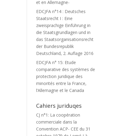
et en Allemagne-
EDCJFA n°14 : Deutsches
Staatsrecht I : Eine
zweisprachige Einführung in
die Staatsgrundlagen und in
das Staatsorganisationsrecht
der Bundesrepublik
Deutschland, 2. Auflage 2016
EDCJFA n° 15: Etude
comparative des systèmes de
protection juridique des
minorités entre la France,
l’Allemagne et le Canada
Cahiers juriduqes
CJ n°1: La coopération
commerciale dans la
Convention ACP- CEE du 31
octobre 1979 de Lomé I à