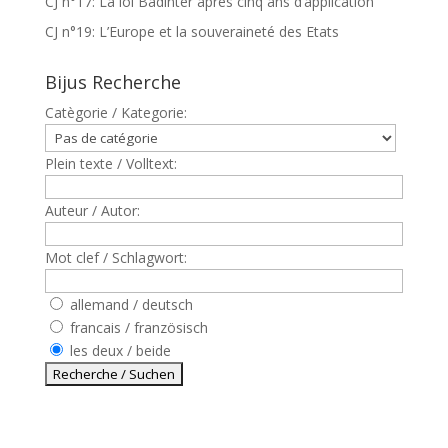
CJ n°17: La loi Badinter après cinq ans d’application
CJ n°19: L’Europe et la souveraineté des Etats
Bijus Recherche
Catègorie / Kategorie:
Plein texte / Volltext:
Auteur / Autor:
Mot clef / Schlagwort:
allemand / deutsch
francais / französisch
les deux / beide