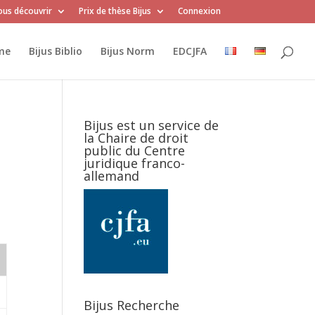
us découvrir
Prix de thèse Bijus
Connexion
me
Bijus Biblio
Bijus Norm
EDCJFA
Bijus est un service de
la Chaire de droit
public du Centre
juridique franco-
allemand
Bijus Recherche