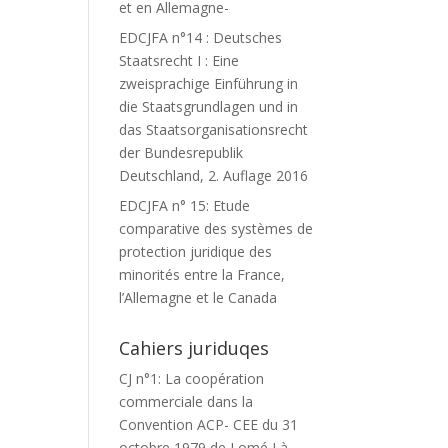
et en Allemagne-
EDCJFA n°14 : Deutsches
Staatsrecht I : Eine
zweisprachige Einführung in
die Staatsgrundlagen und in
das Staatsorganisationsrecht
der Bundesrepublik
Deutschland, 2. Auflage 2016
EDCJFA n° 15: Etude
comparative des systèmes de
protection juridique des
minorités entre la France,
l’Allemagne et le Canada
Cahiers juriduqes
CJ n°1: La coopération
commerciale dans la
Convention ACP- CEE du 31
octobre 1979 de Lomé I à