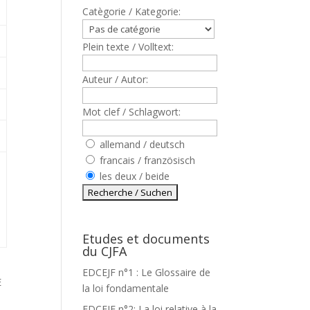
Catègorie / Kategorie:
Plein texte / Volltext:
Auteur / Autor:
Mot clef / Schlagwort:
allemand / deutsch
francais / französisch
les deux / beide
Etudes et documents
du CJFA
EDCEJF n°1 : Le Glossaire de
E
la loi fondamentale
EDCEJF n°2: La loi relative à la