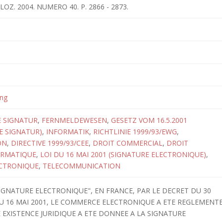
LOZ. 2004. NUMERO 40. P. 2866 - 2873.
ung
 SIGNATUR
,
FERNMELDEWESEN
,
GESETZ VOM 16.5.2001
E SIGNATUR)
,
INFORMATIK
,
RICHTLINIE 1999/93/EWG
,
ON
,
DIRECTIVE 1999/93/CEE
,
DROIT COMMERCIAL
,
DROIT
ORMATIQUE
,
LOI DU 16 MAI 2001 (SIGNATURE ELECTRONIQUE)
,
ECTRONIQUE
,
TELECOMMUNICATION
SIGNATURE ELECTRONIQUE", EN FRANCE, PAR LE DECRET DU 30
DU 16 MAI 2001, LE COMMERCE ELECTRONIQUE A ETE REGLEMENT
 EXISTENCE JURIDIQUE A ETE DONNEE A LA SIGNATURE