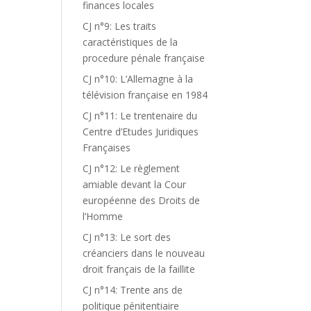
finances locales
CJ n°9: Les traits
caractéristiques de la
procedure pénale française
CJ n°10: L’Allemagne à la
télévision française en 1984
CJ n°11: Le trentenaire du
Centre d’Etudes Juridiques
Françaises
CJ n°12: Le règlement
amiable devant la Cour
européenne des Droits de
l’Homme
CJ n°13: Le sort des
créanciers dans le nouveau
droit français de la faillite
CJ n°14: Trente ans de
politique pénitentiaire