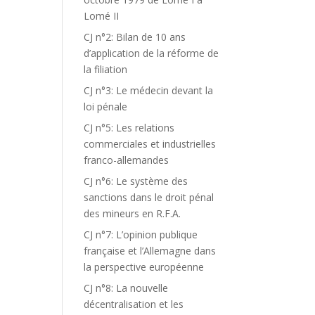
Lomé II
CJ n°2: Bilan de 10 ans
d’application de la réforme de
la filiation
CJ n°3: Le médecin devant la
loi pénale
CJ n°5: Les relations
commerciales et industrielles
franco-allemandes
CJ n°6: Le système des
sanctions dans le droit pénal
des mineurs en R.F.A.
CJ n°7: L’opinion publique
française et l’Allemagne dans
la perspective européenne
CJ n°8: La nouvelle
décentralisation et les