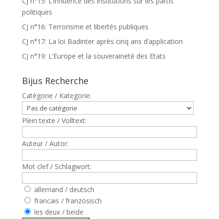
CJ n°15: L’influence des institutions sur les partis
politiques
CJ n°16: Terrorisme et libertés publiques
CJ n°17: La loi Badinter après cinq ans d’application
CJ n°19: L’Europe et la souveraineté des Etats
Bijus Recherche
Catègorie / Kategorie:
Plein texte / Volltext:
Auteur / Autor:
Mot clef / Schlagwort:
allemand / deutsch
francais / französisch
les deux / beide