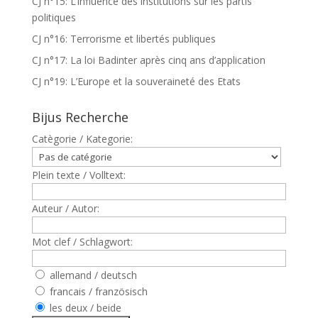
CJ n°15: L’influence des institutions sur les partis
politiques
CJ n°16: Terrorisme et libertés publiques
CJ n°17: La loi Badinter après cinq ans d’application
CJ n°19: L’Europe et la souveraineté des Etats
Bijus Recherche
Catègorie / Kategorie:
Plein texte / Volltext:
Auteur / Autor:
Mot clef / Schlagwort:
allemand / deutsch
francais / französisch
les deux / beide