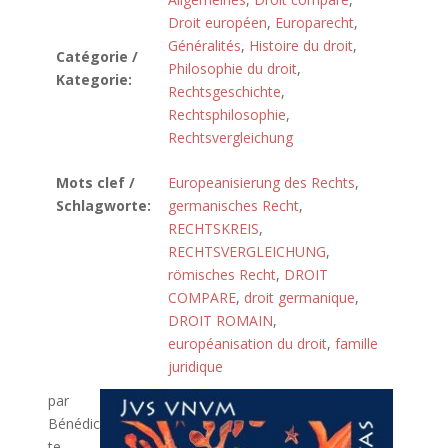
Droit européen
,
Europarecht
,
Généralités
,
Histoire du droit
,
Catégorie /
Philosophie du droit
,
Kategorie:
Rechtsgeschichte
,
Rechtsphilosophie
,
Rechtsvergleichung
Mots clef /
Europeanisierung des Rechts
,
Schlagworte:
germanisches Recht
,
RECHTSKREIS
,
RECHTSVERGLEICHUNG
,
römisches Recht
,
DROIT
COMPARE
,
droit germanique
,
DROIT ROMAIN
,
européanisation du droit
,
famille
juridique
par
Bénédic
te