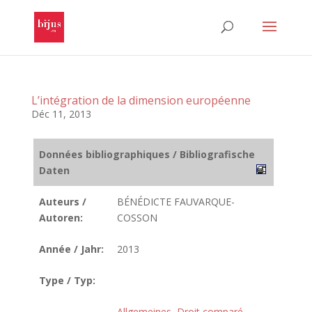
L’intégration de la dimension européenne
Déc 11, 2013
Données bibliographiques / Bibliografische
Daten
Auteurs /
BÉNÉDICTE FAUVARQUE-
Autoren:
COSSON
Année / Jahr:
2013
Type / Typ:
Allgemeines
,
Droit comparé
,