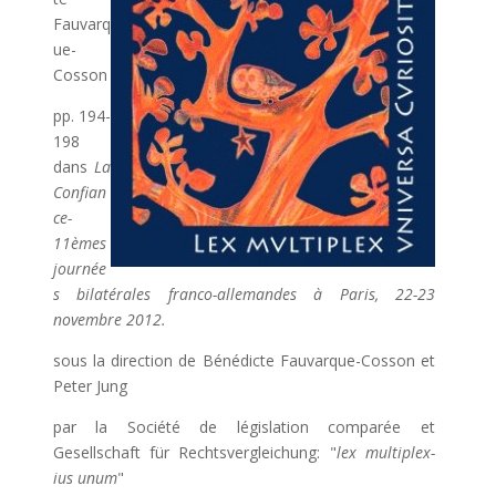
Fauvarq
ue-
Cosson
pp. 194-
198
dans
La
Confian
ce-
11èmes
journée
s bilatérales franco-allemandes à Paris, 22-23
novembre 2012.
sous la direction de Bénédicte Fauvarque-Cosson et
Peter Jung
par la Société de législation comparée et
Gesellschaft für Rechtsvergleichung: "
lex multiplex-
ius unum
"