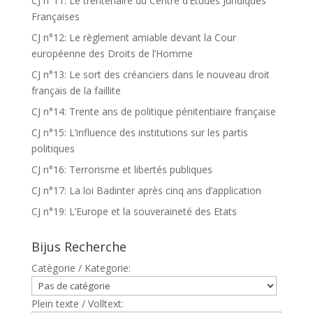
CJ n°11: Le trentenaire du Centre d’Etudes Juridiques
Françaises
CJ n°12: Le règlement amiable devant la Cour
européenne des Droits de l’Homme
CJ n°13: Le sort des créanciers dans le nouveau droit
français de la faillite
CJ n°14: Trente ans de politique pénitentiaire française
CJ n°15: L’influence des institutions sur les partis
politiques
CJ n°16: Terrorisme et libertés publiques
CJ n°17: La loi Badinter après cinq ans d’application
CJ n°19: L’Europe et la souveraineté des Etats
Bijus Recherche
Catègorie / Kategorie:
Plein texte / Volltext: