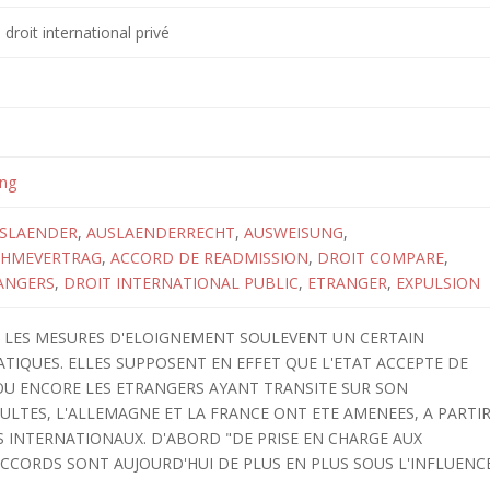
 droit international privé
ung
SLAENDER
,
AUSLAENDERRECHT
,
AUSWEISUNG
,
AHMEVERTRAG
,
ACCORD DE READMISSION
,
DROIT COMPARE
,
ANGERS
,
DROIT INTERNATIONAL PUBLIC
,
ETRANGER
,
EXPULSION
, LES MESURES D'ELOIGNEMENT SOULEVENT UN CERTAIN
TIQUES. ELLES SUPPOSENT EN EFFET QUE L'ETAT ACCEPTE DE
OU ENCORE LES ETRANGERS AYANT TRANSITE SUR SON
CULTES, L'ALLEMAGNE ET LA FRANCE ONT ETE AMENEES, A PARTI
 INTERNATIONAUX. D'ABORD "DE PRISE EN CHARGE AUX
 ACCORDS SONT AUJOURD'HUI DE PLUS EN PLUS SOUS L'INFLUENC