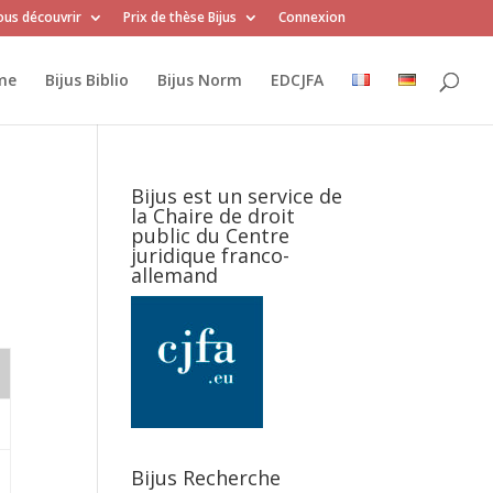
us découvrir
Prix de thèse Bijus
Connexion
me
Bijus Biblio
Bijus Norm
EDCJFA
Bijus est un service de
la Chaire de droit
public du Centre
juridique franco-
allemand
Bijus Recherche