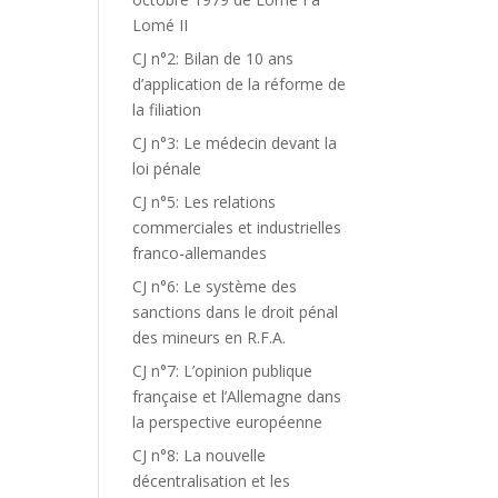
Lomé II
CJ n°2: Bilan de 10 ans
d’application de la réforme de
la filiation
CJ n°3: Le médecin devant la
loi pénale
CJ n°5: Les relations
commerciales et industrielles
franco-allemandes
CJ n°6: Le système des
sanctions dans le droit pénal
des mineurs en R.F.A.
CJ n°7: L’opinion publique
française et l’Allemagne dans
la perspective européenne
CJ n°8: La nouvelle
décentralisation et les