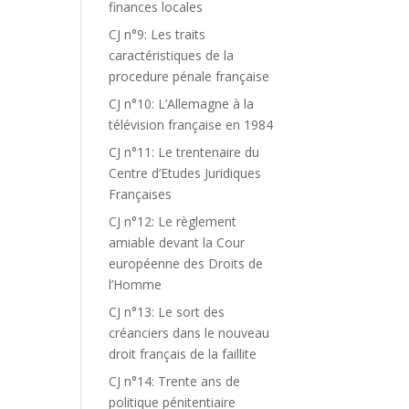
finances locales
CJ n°9: Les traits
caractéristiques de la
procedure pénale française
CJ n°10: L’Allemagne à la
télévision française en 1984
CJ n°11: Le trentenaire du
Centre d’Etudes Juridiques
Françaises
CJ n°12: Le règlement
amiable devant la Cour
européenne des Droits de
l’Homme
CJ n°13: Le sort des
créanciers dans le nouveau
droit français de la faillite
CJ n°14: Trente ans de
politique pénitentiaire