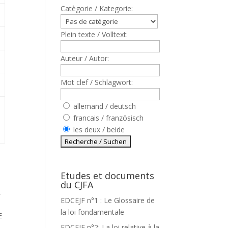
Catègorie / Kategorie:
Plein texte / Volltext:
Auteur / Autor:
Mot clef / Schlagwort:
allemand / deutsch
francais / französisch
les deux / beide
Etudes et documents
du CJFA
R
EDCEJF n°1 : Le Glossaire de
la loi fondamentale
E
EDCEJF n°2: La loi relative à la