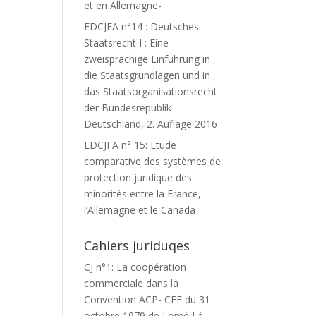
et en Allemagne-
EDCJFA n°14 : Deutsches
Staatsrecht I : Eine
zweisprachige Einführung in
die Staatsgrundlagen und in
das Staatsorganisationsrecht
der Bundesrepublik
Deutschland, 2. Auflage 2016
EDCJFA n° 15: Etude
comparative des systèmes de
protection juridique des
minorités entre la France,
l’Allemagne et le Canada
Cahiers juriduqes
CJ n°1: La coopération
commerciale dans la
Convention ACP- CEE du 31
octobre 1979 de Lomé I à