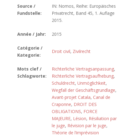
Source /
IN: Nomos, Reihe: Europäisches
Fundstelle:
Privatrecht, Band 45, 1. Auflage
2015.
Année / Jahr:
2015
Catégorie /
Droit civil
,
Zivilrecht
Kategorie:
Mots clef /
Richterliche Vertragsanpassung
,
Schlagworte:
Richterliche Vertragsaufhebung
,
Schuldrecht
,
Unmöglichkeit
,
Wegfall der Geschäftsgrundlage
,
Avant-projet Catala
,
Canal de
Craponne
,
DROIT DES
OBLIGATIONS
,
FORCE
MAJEURE
,
Lésion
,
Résiliation par
le juge
,
Révision par le juge
,
Théorie de l‘imprévision