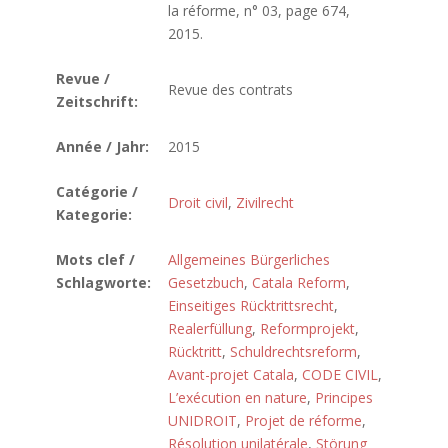
la réforme, n° 03, page 674,
2015.
Revue /
Revue des contrats
Zeitschrift:
Année / Jahr:
2015
Catégorie /
Droit civil
,
Zivilrecht
Kategorie:
Mots clef /
Allgemeines Bürgerliches
Schlagworte:
Gesetzbuch
,
Catala Reform
,
Einseitiges Rücktrittsrecht
,
Realerfüllung
,
Reformprojekt
,
Rücktritt
,
Schuldrechtsreform
,
Avant-projet Catala
,
CODE CIVIL
,
L’exécution en nature
,
Principes
UNIDROIT
,
Projet de réforme
,
Résolution unilatérale
,
Störung