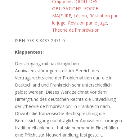
Craponne
,
DROIT DES
OBLIGATIONS
,
FORCE
MAJEURE
,
Lésion
,
Résiliation par
le juge
,
Révision par le juge
,
Théorie de l‘imprévision
ISBN 978-3-8487-2471-0
Klappentext:
Der Umgang mit nachträglichen
Äquivalenzstörungen stellt im Bereich des
Vertragsrechts eine der Problematiken dar, die in
Deutschland und Frankreich sehr unterschiedlich
gelöst werden. Dieses Werk zeichnet vor dem
Hintergrund des deutschen Rechts die Entwicklung
der „théorie de l’imprévision“ in Frankreich nach.
Obwohl die französische Rechtsprechung die
Berücksichtigung nachträglicher Äquivalenzstörungen
traditionell ablehnte, hat sie nunmehr in Einzelfällen
eine Pflicht zur Neuverhandlung festgestellt.