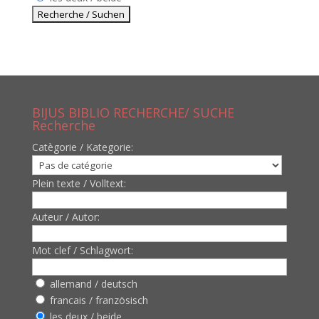
BIJUS BIBLIO RECHERCHE/ SUCHE
Recherche
Catègorie / Kategorie:
Plein texte / Volltext:
Auteur / Autor:
Mot clef / Schlagwort:
allemand / deutsch
francais / französisch
les deux / beide