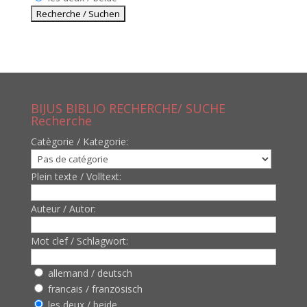
BIJUS BIBLIO RECHERCHE/ SUCHE
Recherche
Catègorie / Kategorie:
Plein texte / Volltext:
Auteur / Autor:
Mot clef / Schlagwort:
allemand / deutsch
francais / französisch
les deux / beide