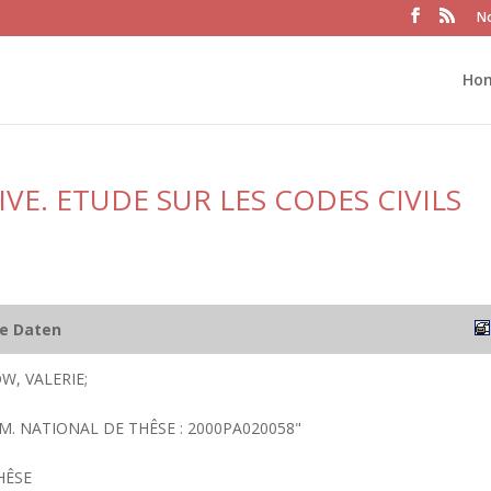
No
Ho
VE. ETUDE SUR LES CODES CIVILS
he Daten
W, VALERIE;
 NUM. NATIONAL DE THÊSE : 2000PA020058"
HÊSE