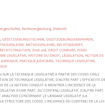
tsgeschichte
,
Rechtsvergleichung
,
Zivilrecht
G
,
GESETZGEBUNGSTECHNIK
,
GESETZGEBUNGSVERFAHREN
,
METHODENLEHRE
,
METHODENLEHRE
,
RECHTSBEGRIFF
,
RECHTSTRADITION
,
Droit civil
,
DROIT COMPARE
,
FOND
ME LEGISLATIVE
,
HISTOIRE DU DROIT
,
LÉGISLATION
,
NOTION DE
 JURIDIQUE
,
PRATIQUE JUDICIAIRE
,
TECHNIQUE LEGISLATIVE
,
IQUE
 SUR LA TECHNIQUE LEGISLATIVE A PARTIR DES CODES CIVILS
TION DE TECHNIQUE LEGISLATIVE, D'AUTRE PART L'EFFICACITE D
TUDE DE LA NOTION CONDUIT A MONTRER L'INCIDENCE DE LA
GISLATIVE D'UNE PART, DU CONTENU LEGISLATIF, D'AUTRE PART.
ST ANALYSEE CONCERNANT LE LANGAGE LEGISLATIF (LA
 LA STRUCTURE DES CODES. L'INCIDENCE DU CONTENU DE LA LOI