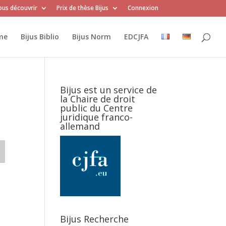
us découvrir
Prix de thèse Bijus
Connexion
me
Bijus Biblio
Bijus Norm
EDCJFA
Bijus est un service de
la Chaire de droit
public du Centre
juridique franco-
allemand
Bijus Recherche