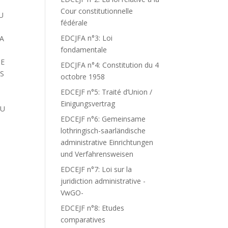
Cour constitutionnelle
U
fédérale
EDCJFA n°3: Loi
 A
fondamentale
DE
EDCJFA n°4: Constitution du 4
ES
octobre 1958
EDCEJF n°5: Traité d’Union /
Einigungsvertrag
DU
EDCEJF n°6: Gemeinsame
lothringisch-saarländische
administrative Einrichtungen
und Verfahrensweisen
EDCEJF n°7: Loi sur la
juridiction administrative -
VwGO-
EDCEJF n°8: Etudes
comparatives