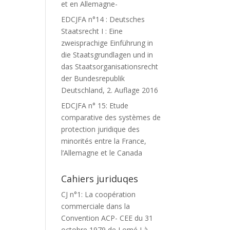
et en Allemagne-
EDCJFA n°14 : Deutsches
Staatsrecht I : Eine
zweisprachige Einführung in
die Staatsgrundlagen und in
das Staatsorganisationsrecht
der Bundesrepublik
Deutschland, 2. Auflage 2016
EDCJFA n° 15: Etude
comparative des systèmes de
protection juridique des
minorités entre la France,
l’Allemagne et le Canada
Cahiers juriduqes
CJ n°1: La coopération
commerciale dans la
Convention ACP- CEE du 31
octobre 1979 de Lomé I à