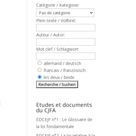
Catègorie / Kategorie:
Plein texte / Volltext:
Auteur / Autor:
Mot clef / Schlagwort:
allemand / deutsch
francais / französisch
les deux / beide
E
Etudes et documents
du CJFA
EDCEJF n°1 : Le Glossaire de
la loi fondamentale
EDCEJF n°2: La loi relative à la