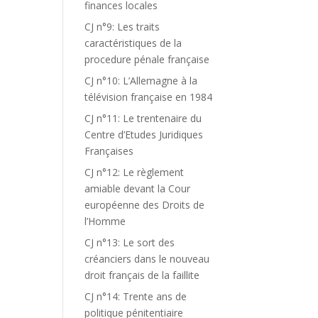
finances locales
CJ n°9: Les traits
caractéristiques de la
procedure pénale française
CJ n°10: L’Allemagne à la
télévision française en 1984
CJ n°11: Le trentenaire du
Centre d’Etudes Juridiques
Françaises
CJ n°12: Le règlement
amiable devant la Cour
européenne des Droits de
l’Homme
CJ n°13: Le sort des
créanciers dans le nouveau
droit français de la faillite
CJ n°14: Trente ans de
politique pénitentiaire