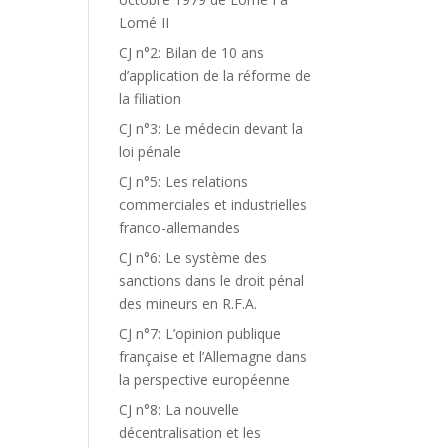
Lomé II
CJ n°2: Bilan de 10 ans
d’application de la réforme de
la filiation
CJ n°3: Le médecin devant la
loi pénale
CJ n°5: Les relations
commerciales et industrielles
franco-allemandes
CJ n°6: Le système des
sanctions dans le droit pénal
des mineurs en R.F.A.
CJ n°7: L’opinion publique
française et l’Allemagne dans
la perspective européenne
CJ n°8: La nouvelle
décentralisation et les