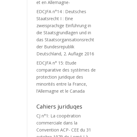
et en Allemagne-
EDCJFA n°14 : Deutsches
Staatsrecht I : Eine
zweisprachige Einführung in
die Staatsgrundlagen und in
das Staatsorganisationsrecht
der Bundesrepublik
Deutschland, 2. Auflage 2016
EDCJFA n° 15: Etude
comparative des systèmes de
protection juridique des
minorités entre la France,
l’Allemagne et le Canada
Cahiers juriduqes
CJ n°1: La coopération
commerciale dans la
Convention ACP- CEE du 31
octobre 1979 de Lomé I à