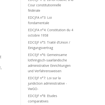
Cour constitutionnelle
fédérale
EDCJFA n°3: Loi
fondamentale
S
EDCJFA n°4: Constitution du 4
octobre 1958
EDCEJF n°5: Traité d’Union /
Einigungsvertrag
EDCEJF n°6: Gemeinsame
E
lothringisch-saarländische
administrative Einrichtungen
E,
und Verfahrensweisen
EDCEJF n°7: Loi sur la
juridiction administrative -
VwGO-
EDCEJF n°8: Etudes
comparatives