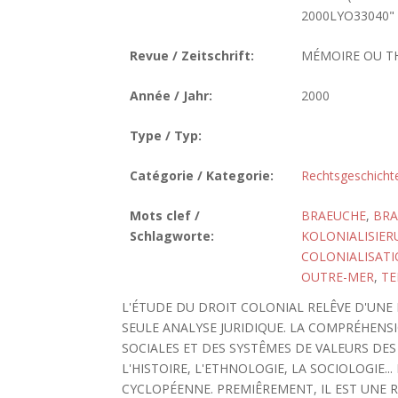
2000LYO33040"
Revue / Zeitschrift:
MÉMOIRE OU T
Année / Jahr:
2000
Type / Typ:
Catégorie / Kategorie:
Rechtsgeschicht
Mots clef /
BRAEUCHE
,
BR
Schlagworte:
KOLONIALISIER
COLONIALISAT
OUTRE-MER
,
TE
L'ÉTUDE DU DROIT COLONIAL RELÊVE D'UN
SEULE ANALYSE JURIDIQUE. LA COMPRÉHEN
SOCIALES ET DES SYSTÊMES DE VALEURS DES
L'HISTOIRE, L'ETHNOLOGIE, LA SOCIOLOGIE..
CYCLOPÉENNE. PREMIÊREMENT, IL EST UNE 