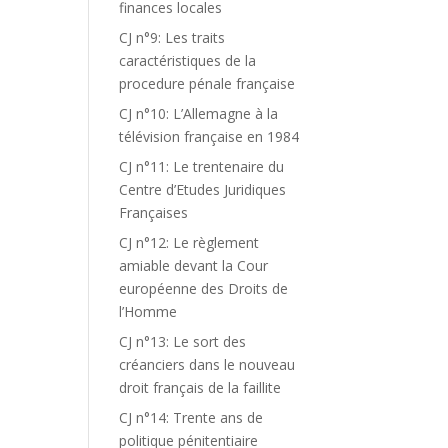
finances locales
CJ n°9: Les traits
caractéristiques de la
procedure pénale française
CJ n°10: L’Allemagne à la
télévision française en 1984
CJ n°11: Le trentenaire du
Centre d’Etudes Juridiques
Françaises
CJ n°12: Le règlement
amiable devant la Cour
européenne des Droits de
l’Homme
CJ n°13: Le sort des
créanciers dans le nouveau
droit français de la faillite
CJ n°14: Trente ans de
politique pénitentiaire