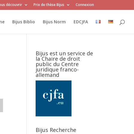
us découvrir
Prix de thèse Bijus
Connexion
me
Bijus Biblio
Bijus Norm
EDCJFA
Bijus est un service de
la Chaire de droit
public du Centre
juridique franco-
allemand
Bijus Recherche