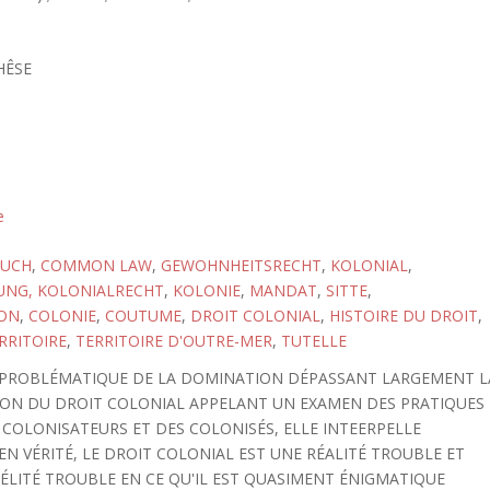
HÊSE
e
AUCH
,
COMMON LAW
,
GEWOHNHEITSRECHT
,
KOLONIAL
,
UNG, KOLONIALRECHT
,
KOLONIE
,
MANDAT
,
SITTE
,
ION
,
COLONIE
,
COUTUME
,
DROIT COLONIAL
,
HISTOIRE DU DROIT
,
RRITOIRE
,
TERRITOIRE D'OUTRE-MER
,
TUTELLE
E PROBLÉMATIQUE DE LA DOMINATION DÉPASSANT LARGEMENT L
SION DU DROIT COLONIAL APPELANT UN EXAMEN DES PRATIQUES
 COLONISATEURS ET DES COLONISÉS, ELLE INTEERPELLE
. EN VÉRITÉ, LE DROIT COLONIAL EST UNE RÉALITÉ TROUBLE ET
RÉLITÉ TROUBLE EN CE QU'IL EST QUASIMENT ÉNIGMATIQUE