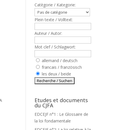
Catègorie / Kategorie:
Plein texte / Volltext:
Auteur / Autor:
Mot clef / Schlagwort:
allemand / deutsch
francais / französisch
les deux / beide
Etudes et documents
A
du CJFA
EDCEJF n°1 : Le Glossaire de
la loi fondamentale
EDCEJF n°2: La loi relative à la