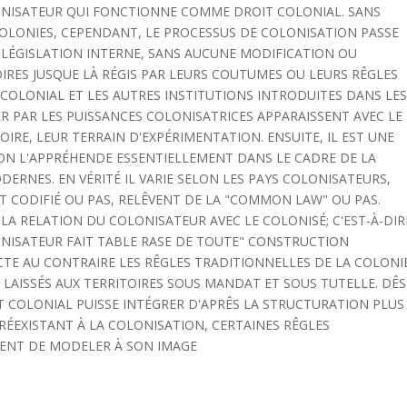
LONISATEUR QUI FONCTIONNE COMME DROIT COLONIAL. SANS
 COLONIES, CEPENDANT, LE PROCESSUS DE COLONISATION PASSE
E LÉGISLATION INTERNE, SANS AUCUNE MODIFICATION OU
OIRES JUSQUE LÀ RÉGIS PAR LEURS COUTUMES OU LEURS RÊGLES
 COLONIAL ET LES AUTRES INSTITUTIONS INTRODUITES DANS LE
R PAR LES PUISSANCES COLONISATRICES APPARAISSENT AVEC LE
IRE, LEUR TERRAIN D'EXPÉRIMENTATION. ENSUITE, IL EST UNE
ON L'APPRÉHENDE ESSENTIELLEMENT DANS LE CADRE DE LA
RNES. EN VÉRITÉ IL VARIE SELON LES PAYS COLONISATEURS,
T CODIFIÉ OU PAS, RELÊVENT DE LA "COMMON LAW" OU PAS.
 LA RELATION DU COLONISATEUR AVEC LE COLONISÉ; C'EST-À-DIR
ONISATEUR FAIT TABLE RASE DE TOUTE" CONSTRUCTION
CTE AU CONTRAIRE LES RÊGLES TRADITIONNELLES DE LA COLONI
 LAISSÉS AUX TERRITOIRES SOUS MANDAT ET SOUS TUTELLE. DÊS
T COLONIAL PUISSE INTÉGRER D'APRÊS LA STRUCTURATION PLUS
ÉEXISTANT À LA COLONISATION, CERTAINES RÊGLES
MENT DE MODELER À SON IMAGE