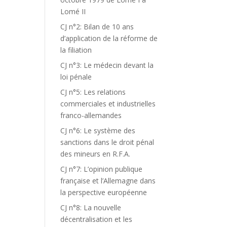
Lomé II
CJ n°2: Bilan de 10 ans
d’application de la réforme de
la filiation
CJ n°3: Le médecin devant la
loi pénale
CJ n°5: Les relations
commerciales et industrielles
franco-allemandes
CJ n°6: Le système des
sanctions dans le droit pénal
des mineurs en R.F.A.
CJ n°7: L’opinion publique
française et l’Allemagne dans
la perspective européenne
CJ n°8: La nouvelle
décentralisation et les