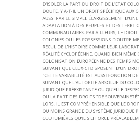
D'ISOLER LA PART DU DROIT DE L'ETAT CO
DOUTE, Y A-T-IL UN DROIT SPÉCIFIQUE AUX
AUSSI PAR LE SIMPLE ÉLARGISSEMENT D'UN
ADAPTATION À DES PEUPLES ET DES TERRIT
COMMUNAUTAIRES. PAR AILLEURS, LE DROIT
COLONIES OU LES POSSESSIONS D'OUTRE-ME
RECUL DE L'HISTOIRE COMME LEUR LABORATO
RÉALITÉ CYCLOPÉENNE, QUAND BIEN MÈME 
COLONISATION EUROPÉENNE DES TEMPS MODE
SUIVANT QUE CEUX-CI DISPOSENT D'UN DROI
"CETTE VARIABILITÉ EST AUSSI FONCTION DE
SUIVANT QUE L'AUTORITÉ ABSOLUE DU COL
JURIDIQUE PRÉEXISTANTE OU QU'ELLE RESPE
OU LA PART DES DROITS "DE SOUVERAINETÉ"
LORS, IL EST COMPRÉHENSIBLE QUE LE DROI
OU MOINS GRANDE DU SYSTÊME JURIDQUE PR
COUTUMIÊRES QU'IL S'EFFORCE PRÉALABLE