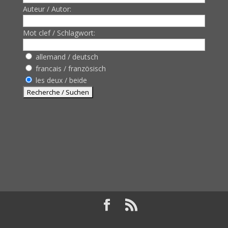
Auteur / Autor:
Mot clef / Schlagwort:
allemand / deutsch
francais / französisch
les deux / beide
Design de
Elegant Themes
| Propulsé par