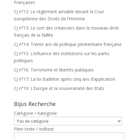
Françaises
CJ n°12: Le règlement amiable devant la Cour
européenne des Droits de l’Homme
CJ n°13: Le sort des créanciers dans le nouveau droit
français de la faillite
CJ n°14: Trente ans de politique pénitentiaire française
CJ n°15: L’influence des institutions sur les partis
politiques
CJ n°16: Terrorisme et libertés publiques
CJ n°17: La loi Badinter après cinq ans d’application
CJ n°19: L’Europe et la souveraineté des Etats
Bijus Recherche
Catègorie / Kategorie:
Plein texte / Volltext: