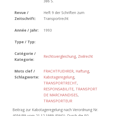
386 S.
Revue /
Heft 9 der Schriften zum
Zeitschrift:
Transportrecht
Année / Jahr:
1993
Type / Typ:
Catégorie /
Rechtsvergleichung
,
Zivilrecht
Kategorie:
Mots clef /
FRACHTFUEHRER
,
Haftung
,
Schlagworte:
Kabotageregelung
,
TRANSPORTRECHT
,
RESPONSABILITE
,
TRANSPORT
DE MARCHANDISES
,
TRANSPORTEUR
Beitrag zur Kabotageregelung nach Verordnung Nr.
4056/89 vom 21.12.1989 (EWG). Durch die EG-