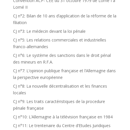
Convention ACP- CEE du 31 octobre 1979 de Lomé I à
Lomé II
CJ n°2: Bilan de 10 ans d’application de la réforme de la
filiation
CJ n°3: Le médecin devant la loi pénale
CJ n°5: Les relations commerciales et industrielles
franco-allemandes
CJ n°6: Le système des sanctions dans le droit pénal
des mineurs en R.F.A.
CJ n°7: L’opinion publique française et l’Allemagne dans
la perspective européenne
CJ n°8: La nouvelle décentralisation et les finances
locales
CJ n°9: Les traits caractéristiques de la procedure
pénale française
CJ n°10: L’Allemagne à la télévision française en 1984
CJ n°11: Le trentenaire du Centre d’Etudes Juridiques