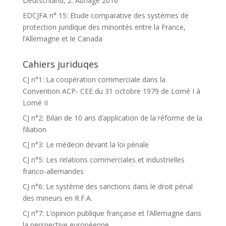
Deutschland, 2. Auflage 2016
EDCJFA n° 15: Etude comparative des systèmes de
protection juridique des minorités entre la France,
l’Allemagne et le Canada
Cahiers juriduqes
CJ n°1: La coopération commerciale dans la
Convention ACP- CEE du 31 octobre 1979 de Lomé I à
Lomé II
CJ n°2: Bilan de 10 ans d’application de la réforme de la
filiation
CJ n°3: Le médecin devant la loi pénale
CJ n°5: Les relations commerciales et industrielles
franco-allemandes
CJ n°6: Le système des sanctions dans le droit pénal
des mineurs en R.F.A.
CJ n°7: L’opinion publique française et l’Allemagne dans
la perspective européenne