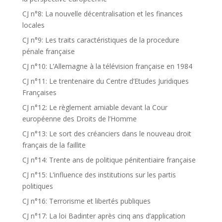
CJ n°8: La nouvelle décentralisation et les finances
locales
CJ n°9: Les traits caractéristiques de la procedure
pénale française
CJ n°10: L’Allemagne à la télévision française en 1984
CJ n°11: Le trentenaire du Centre d’Etudes Juridiques
Françaises
CJ n°12: Le règlement amiable devant la Cour
européenne des Droits de l’Homme
CJ n°13: Le sort des créanciers dans le nouveau droit
français de la faillite
CJ n°14: Trente ans de politique pénitentiaire française
CJ n°15: L’influence des institutions sur les partis
politiques
CJ n°16: Terrorisme et libertés publiques
CJ n°17: La loi Badinter après cinq ans d’application