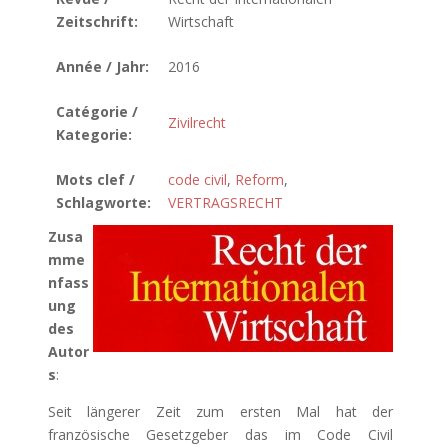
Zeitschrift:
Wirtschaft
Année / Jahr:
2016
Catégorie /
Zivilrecht
Kategorie:
Mots clef /
code civil
,
Reform
,
Schlagworte:
VERTRAGSRECHT
Zusa
mme
nfass
ung
des
Autor
s
:
Seit längerer Zeit zum ersten Mal hat der
französische Gesetzgeber das im Code Civil