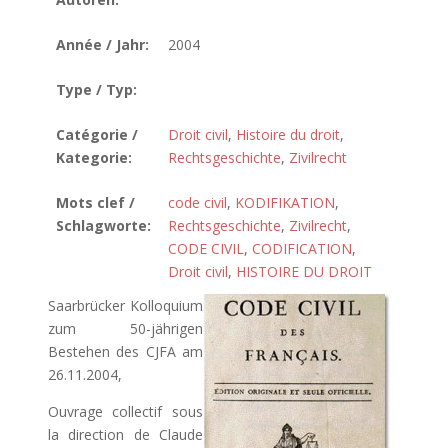
Année / Jahr:
2004
Type / Typ:
Catégorie /
Droit civil
,
Histoire du droit
,
Kategorie:
Rechtsgeschichte
,
Zivilrecht
Mots clef /
code civil
,
KODIFIKATION
,
Schlagworte:
Rechtsgeschichte
,
Zivilrecht
,
CODE CIVIL
,
CODIFICATION
,
Droit civil
,
HISTOIRE DU DROIT
Saarbrücker Kolloquium
zum 50-jährigen
Bestehen des CJFA am
26.11.2004,
Ouvrage collectif sous
la direction de Claude