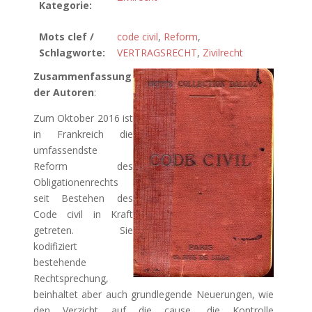
Kategorie:
Mots clef /
code civil
,
Reform
,
Schlagworte:
VERTRAGSRECHT
,
Zivilrecht
Zusammenfassung
der Autoren
:
Zum Oktober 2016 ist
in Frankreich die
umfassendste
Reform des
Obligationenrechts
seit Bestehen des
Code civil in Kraft
getreten. Sie
kodifiziert
bestehende
Rechtsprechung,
beinhaltet aber auch grundlegende Neuerungen, wie
den Verzicht auf die cause, die Kontrolle