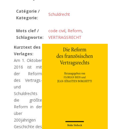
Catégorie /
Schuldrecht
Kategorie:
Mots clef /
code civil
,
Reform
,
Schlagworte:
VERTRAGSRECHT
Kurztext des
Verlages:
Am 1. Oktober
2016 ist mit
der Reform
des Vertrags-
und
Schuldrechts
die größte
Reform in der
über
200jährigen
Geschichte des