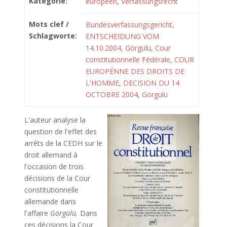
Kategorie:
européen
,
Verfassungsrecht
Mots clef /
Bundesverfassungsgericht
,
Schlagworte:
ENTSCHEIDUNG VOM
14.10.2004
,
Görgülü
,
Cour
constitutionnelle Fédérale
,
COUR
EUROPÉNNE DES DROITS DE
L'HOMME
,
DECISION DU 14
OCTOBRE 2004
,
Görgülü
L'auteur analyse la
question de l'effet des
arrêts de la CEDH sur le
droit allemand à
l'occasion de trois
décisions de la Cour
constitutionnelle
allemande dans
l'affaire
Görgülü
.
Dans
ces décisions la Cour