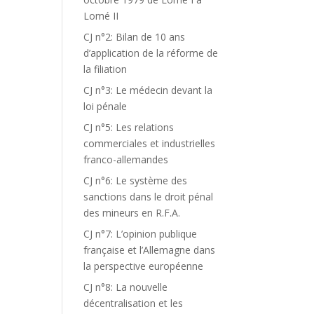
Lomé II
CJ n°2: Bilan de 10 ans
d’application de la réforme de
la filiation
CJ n°3: Le médecin devant la
loi pénale
CJ n°5: Les relations
commerciales et industrielles
franco-allemandes
CJ n°6: Le système des
sanctions dans le droit pénal
des mineurs en R.F.A.
CJ n°7: L’opinion publique
française et l’Allemagne dans
la perspective européenne
CJ n°8: La nouvelle
décentralisation et les