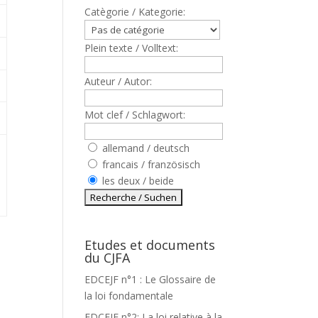
Catègorie / Kategorie:
Plein texte / Volltext:
Auteur / Autor:
Mot clef / Schlagwort:
allemand / deutsch
francais / französisch
les deux / beide
Etudes et documents
du CJFA
EDCEJF n°1 : Le Glossaire de
la loi fondamentale
EDCEJF n°2: La loi relative à la