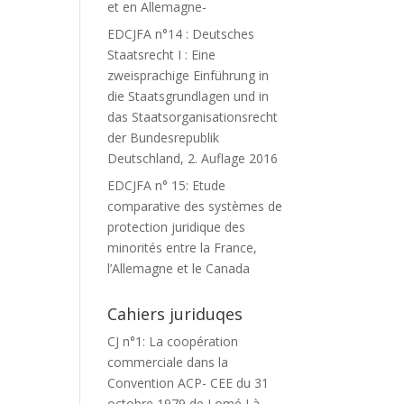
et en Allemagne-
EDCJFA n°14 : Deutsches
Staatsrecht I : Eine
zweisprachige Einführung in
die Staatsgrundlagen und in
das Staatsorganisationsrecht
der Bundesrepublik
Deutschland, 2. Auflage 2016
EDCJFA n° 15: Etude
comparative des systèmes de
protection juridique des
minorités entre la France,
l’Allemagne et le Canada
Cahiers juriduqes
CJ n°1: La coopération
commerciale dans la
Convention ACP- CEE du 31
octobre 1979 de Lomé I à