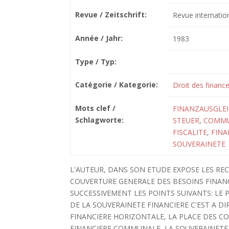
Revue / Zeitschrift:
Revue internatio
Année / Jahr:
1983
Type / Typ:
Catégorie / Kategorie:
Droit des finance
Mots clef /
FINANZAUSGLE
Schlagworte:
STEUER
,
COMM
FISCALITE
,
FINA
SOUVERAINETE
L'AUTEUR, DANS SON ETUDE EXPOSE LES RE
COUVERTURE GENERALE DES BESOINS FINANCI
SUCCESSIVEMENT LES POINTS SUIVANTS: LE 
DE LA SOUVERAINETE FINANCIERE C'EST A D
FINANCIERE HORIZONTALE, LA PLACE DES C
FINANCIERE COMMUNALE, LA SOUVERAINETE 