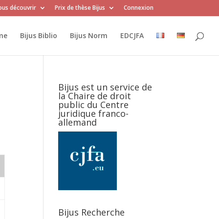
us découvrir
Prix de thèse Bijus
Connexion
me
Bijus Biblio
Bijus Norm
EDCJFA
Bijus est un service de
la Chaire de droit
public du Centre
juridique franco-
allemand
Bijus Recherche