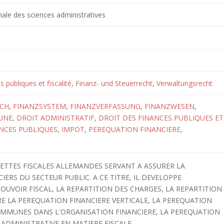
nale des sciences administratives
s publiques et fiscalité
,
Finanz- und Steuerrecht
,
Verwaltungsrecht
ICH
,
FINANZSYSTEM
,
FINANZVERFASSUNG
,
FINANZWESEN
,
UNE
,
DROIT ADMINISTRATIF
,
DROIT DES FINANCES PUBLIQUES ET
NCES PUBLIQUES
,
IMPOT
,
PEREQUATION FINANCIERE
,
CETTES FISCALES ALLEMANDES SERVANT A ASSURER LA
ERS DU SECTEUR PUBLIC. A CE TITRE, IL DEVELOPPE
POUVOIR FISCAL, LA REPARTITION DES CHARGES, LA REPARTITION
IRE LA PEREQUATION FINANCIERE VERTICALE, LA PEREQUATION
OMMUNES DANS L'ORGANISATION FINANCIERE, LA PEREQUATION
ADMINISTRATIVE EN MATIERE FISCALE.