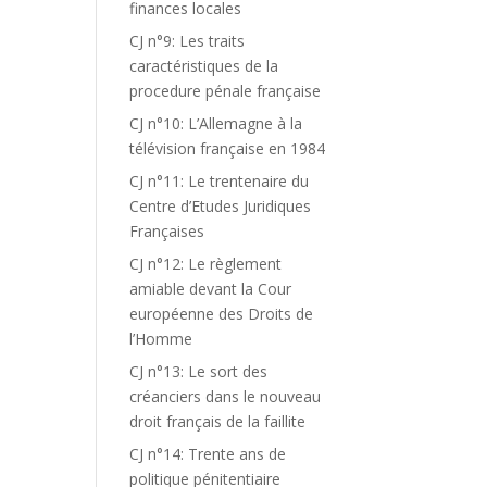
finances locales
CJ n°9: Les traits
caractéristiques de la
procedure pénale française
CJ n°10: L’Allemagne à la
télévision française en 1984
CJ n°11: Le trentenaire du
Centre d’Etudes Juridiques
Françaises
CJ n°12: Le règlement
amiable devant la Cour
européenne des Droits de
l’Homme
CJ n°13: Le sort des
créanciers dans le nouveau
droit français de la faillite
CJ n°14: Trente ans de
politique pénitentiaire