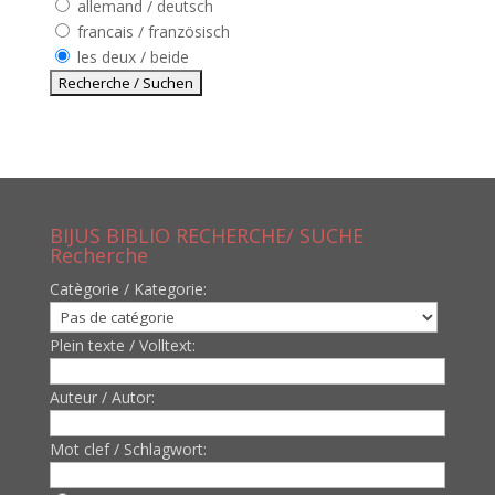
allemand / deutsch
francais / französisch
les deux / beide
BIJUS BIBLIO RECHERCHE/ SUCHE
Recherche
Catègorie / Kategorie:
Plein texte / Volltext:
Auteur / Autor:
Mot clef / Schlagwort: