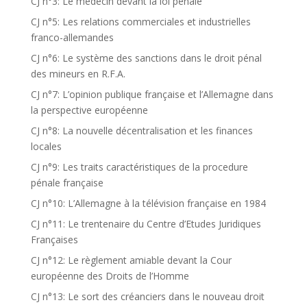
CJ n°3: Le médecin devant la loi pénale
CJ n°5: Les relations commerciales et industrielles
franco-allemandes
CJ n°6: Le système des sanctions dans le droit pénal
des mineurs en R.F.A.
CJ n°7: L’opinion publique française et l’Allemagne dans
la perspective européenne
CJ n°8: La nouvelle décentralisation et les finances
locales
CJ n°9: Les traits caractéristiques de la procedure
pénale française
CJ n°10: L’Allemagne à la télévision française en 1984
CJ n°11: Le trentenaire du Centre d’Etudes Juridiques
Françaises
CJ n°12: Le règlement amiable devant la Cour
européenne des Droits de l’Homme
CJ n°13: Le sort des créanciers dans le nouveau droit