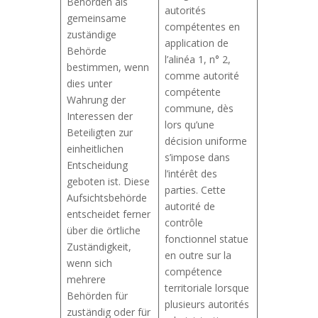
Behörden als
autorités
gemeinsame
compétentes en
zuständige
application de
Behörde
l’alinéa 1, n° 2,
bestimmen, wenn
comme autorité
dies unter
compétente
Wahrung der
commune, dès
Interessen der
lors qu’une
Beteiligten zur
décision uniforme
einheitlichen
s’impose dans
Entscheidung
l’intérêt des
geboten ist. Diese
parties. Cette
Aufsichtsbehörde
autorité de
entscheidet ferner
contrôle
über die örtliche
fonctionnel statue
Zuständigkeit,
en outre sur la
wenn sich
compétence
mehrere
territoriale lorsque
Behörden für
plusieurs autorités
zuständig oder für