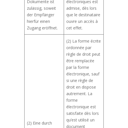
Dokumente ist
électroniques est
zulässig, soweit
admise, dès lors
der Empfänger
que le destinataire
hierfür einen
ouvre un accès à
Zugang eröffnet.
cet effet.
(2) La forme écrite
ordonnée par
règle de droit peut
être remplacée
par la forme
électronique, sauf
si une règle de
droit en dispose
autrement. La
forme
électronique est
satisfaite dès lors
qu’est utilisé un
(2) Eine durch
document