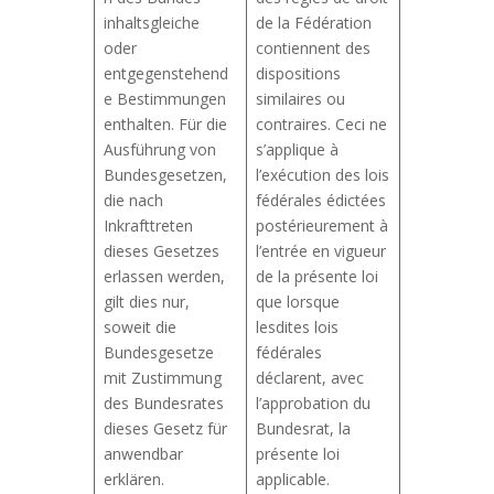
inhaltsgleiche
de la Fédération
oder
contiennent des
entgegenstehend
dispositions
e Bestimmungen
similaires ou
enthalten. Für die
contraires. Ceci ne
Ausführung von
s’applique à
Bundesgesetzen,
l’exécution des lois
die nach
fédérales édictées
Inkrafttreten
postérieurement à
dieses Gesetzes
l’entrée en vigueur
erlassen werden,
de la présente loi
gilt dies nur,
que lorsque
soweit die
lesdites lois
Bundesgesetze
fédérales
mit Zustimmung
déclarent, avec
des Bundesrates
l’approbation du
dieses Gesetz für
Bundesrat, la
anwendbar
présente loi
erklären.
applicable.