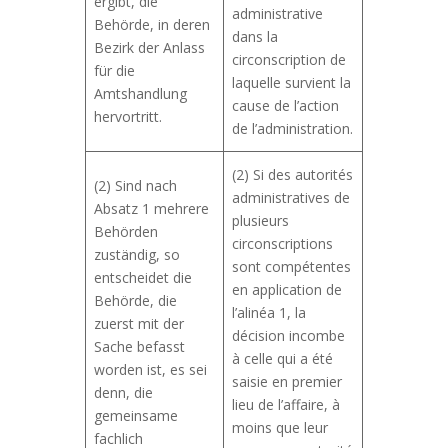
ergibt, die
administrative
Behörde, in deren
dans la
Bezirk der Anlass
circonscription de
für die
laquelle survient la
Amtshandlung
cause de l’action
hervortritt.
de l’administration.
(2) Si des autorités
(2) Sind nach
administratives de
Absatz 1 mehrere
plusieurs
Behörden
circonscriptions
zuständig, so
sont compétentes
entscheidet die
en application de
Behörde, die
l’alinéa 1, la
zuerst mit der
décision incombe
Sache befasst
à celle qui a été
worden ist, es sei
saisie en premier
denn, die
lieu de l’affaire, à
gemeinsame
moins que leur
fachlich