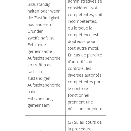
administratives se
unzuständig
considèrent soit
halten oder wenn
compétentes, soit
die Zuständigkeit
incompétentes,
aus anderen
ou lorsque la
Gründen
compétence est
zweifelhaft ist.
douteuse pour
Fehlt eine
tout autre motif.
gemeinsame
En cas de pluralité
Aufsichtsbehörde,
d’autorités de
so treffen die
contrôle, les
fachlich
diverses autorités
zuständigen
compétentes pour
Aufsichtsbehörde
le contrôle
n die
fonctionnel
Entscheidung
prennent une
gemeinsam.
décision conjointe.
(3) Si, au cours de
la procédure