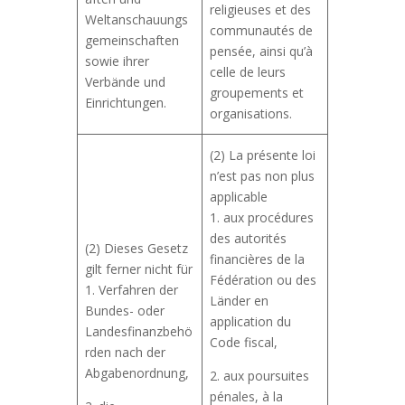
religieuses et des
Weltanschauungs
communautés de
gemeinschaften
pensée, ainsi qu’à
sowie ihrer
celle de leurs
Verbände und
groupements et
Einrichtungen.
organisations.
(2) La présente loi
n’est pas non plus
applicable
1. aux procédures
des autorités
(2) Dieses Gesetz
financières de la
gilt ferner nicht für
Fédération ou des
1. Verfahren der
Länder en
Bundes- oder
application du
Landesfinanzbehö
Code fiscal,
rden nach der
Abgabenordnung,
2. aux poursuites
pénales, à la