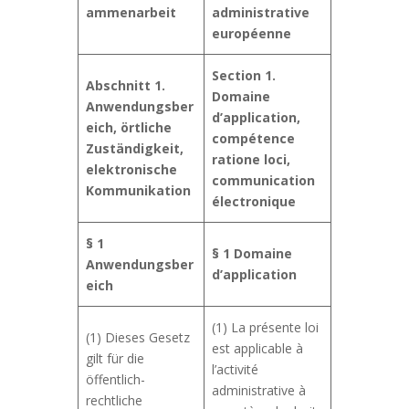
ammenarbeit
administrative
européenne
Section 1.
Abschnitt 1.
Domaine
Anwendungsber
d’application,
eich, örtliche
compétence
Zuständigkeit,
ratione loci,
elektronische
communication
Kommunikation
électronique
§ 1
§ 1
Domaine
Anwendungsber
d’application
eich
(1) La présente loi
(1) Dieses Gesetz
est applicable à
gilt für die
l’activité
öffentlich-
administrative à
rechtliche