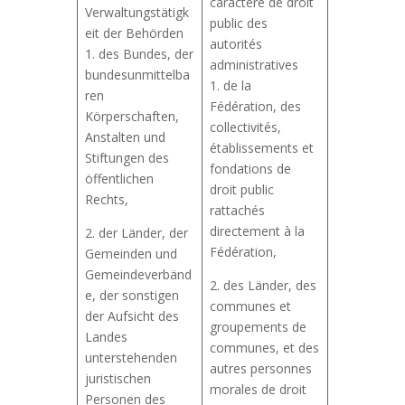
caractère de droit
Verwaltungstätigk
public des
eit der Behörden
autorités
1. des Bundes, der
administratives
bundesunmittelba
1. de la
ren
Fédération, des
Körperschaften,
collectivités,
Anstalten und
établissements et
Stiftungen des
fondations de
öffentlichen
droit public
Rechts,
rattachés
directement à la
2. der Länder, der
Fédération,
Gemeinden und
Gemeindeverbänd
2. des Länder, des
e, der sonstigen
communes et
der Aufsicht des
groupements de
Landes
communes, et des
unterstehenden
autres personnes
juristischen
morales de droit
Personen des