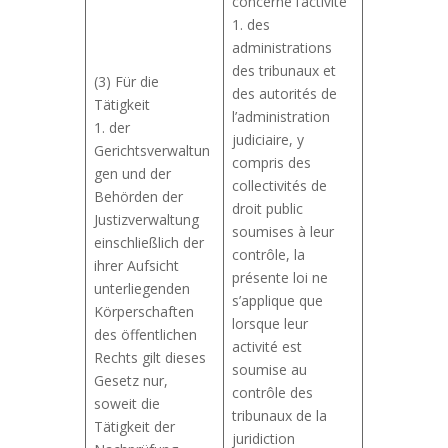
concerne l’activité
1. des
administrations
des tribunaux et
(3) Für die
des autorités de
Tätigkeit
l’administration
1. der
judiciaire, y
Gerichtsverwaltun
compris des
gen und der
collectivités de
Behörden der
droit public
Justizverwaltung
soumises à leur
einschließlich der
contrôle, la
ihrer Aufsicht
présente loi ne
unterliegenden
s’applique que
Körperschaften
lorsque leur
des öffentlichen
activité est
Rechts gilt dieses
soumise au
Gesetz nur,
contrôle des
soweit die
tribunaux de la
Tätigkeit der
juridiction