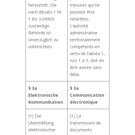
hervortritt. Die
mesures qui ne
nach Absatz 1 Nr.
peuvent être
1 bis 3 örtlich
retardées.
zuständige
L’autorité
Behörde ist
administrative
unverzüglich zu
territorialement
unterrichten.
compétente en
vertu de l’alinéa 1,
nos 1 à 3, doit en
être avisée sans
délai.
§ 3a
§ 3a
Elektronische
Communication
Kommunikation
électronique
(1) Die
(1) La
Übermittlung
transmission de
elektronischer
documents