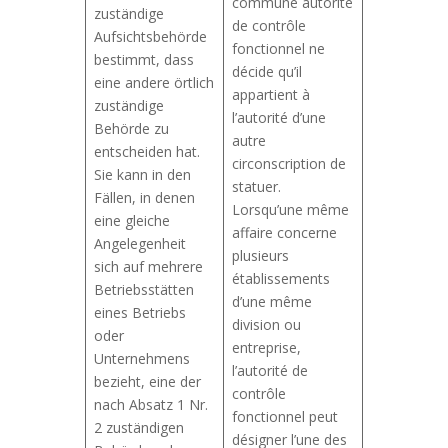
commune autorité
zuständige
de contrôle
Aufsichtsbehörde
fonctionnel ne
bestimmt, dass
décide qu’il
eine andere örtlich
appartient à
zuständige
l’autorité d’une
Behörde zu
autre
entscheiden hat.
circonscription de
Sie kann in den
statuer.
Fällen, in denen
Lorsqu’une même
eine gleiche
affaire concerne
Angelegenheit
plusieurs
sich auf mehrere
établissements
Betriebsstätten
d’une même
eines Betriebs
division ou
oder
entreprise,
Unternehmens
l’autorité de
bezieht, eine der
contrôle
nach Absatz 1 Nr.
fonctionnel peut
2 zuständigen
désigner l’une des