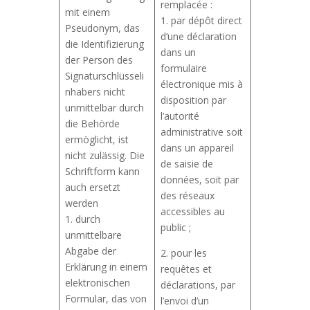
remplacée :
mit einem
1. par dépôt direct
Pseudonym, das
d’une déclaration
die Identifizierung
dans un
der Person des
formulaire
Signaturschlüsseli
électronique mis à
nhabers nicht
disposition par
unmittelbar durch
l’autorité
die Behörde
administrative soit
ermöglicht, ist
dans un appareil
nicht zulässig. Die
de saisie de
Schriftform kann
données, soit par
auch ersetzt
des réseaux
werden
accessibles au
1. durch
public ;
unmittelbare
Abgabe der
2. pour les
Erklärung in einem
requêtes et
elektronischen
déclarations, par
Formular, das von
l’envoi d’un