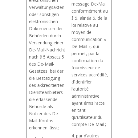
elektronischen
message De-Mail
Verwaltungsakten
conformément au
oder sonstigen
§ 5, alinéa 5, de la
elektronischen
loi relative au
Dokumenten der
moyen de
Behörden durch
communication «
Versendung einer
De-Mail », qui
De-Mail-Nachricht
permet, par la
nach § 5 Absatz 5
confirmation du
des De-Mail-
fournisseur de
Gesetzes, bei der
services accrédité,
die Bestätigung
d’identifier
des akkreditierten
l’autorité
Diensteanbieters
administrative
die erlassende
ayant émis l’acte
Behörde als
en tant
Nutzer des De-
qu’utilisateur du
Mail-Kontos
compte De-Mail ;
erkennen lässt;
4. par d’autres