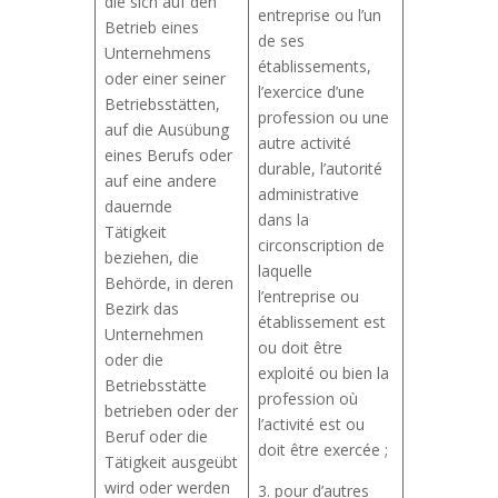
die sich auf den
entreprise ou l’un
Betrieb eines
de ses
Unternehmens
établissements,
oder einer seiner
l’exercice d’une
Betriebsstätten,
profession ou une
auf die Ausübung
autre activité
eines Berufs oder
durable, l’autorité
auf eine andere
administrative
dauernde
dans la
Tätigkeit
circonscription de
beziehen, die
laquelle
Behörde, in deren
l’entreprise ou
Bezirk das
établissement est
Unternehmen
ou doit être
oder die
exploité ou bien la
Betriebsstätte
profession où
betrieben oder der
l’activité est ou
Beruf oder die
doit être exercée ;
Tätigkeit ausgeübt
wird oder werden
3. pour d’autres