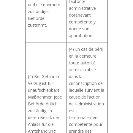
l’autorité
und die nunmehr
administrative
zuständige
dorénavant
Behörde
compétente y
zustimmt.
donne son
approbation.
(4) En cas de péril
en la demeure,
toute autorité
administrative
(4) Bei Gefahr im
dans la
Verzug ist für
circonscription de
unaufschiebbare
laquelle survient la
Maßnahmen jede
cause de l’action
Behörde örtlich
de l’administration
zuständig, in
est
deren Bezirk der
territorialement
Anlass für die
compétente pour
Amtshandlung
prendre des