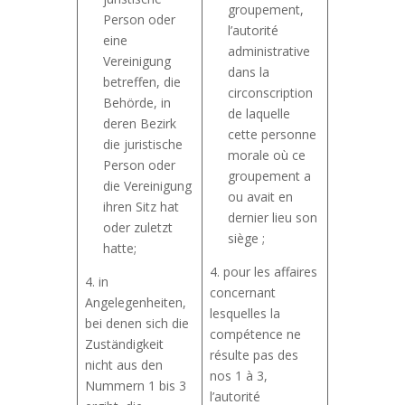
groupement,
Person oder
l’autorité
eine
administrative
Vereinigung
dans la
betreffen, die
circonscription
Behörde, in
de laquelle
deren Bezirk
cette personne
die juristische
morale où ce
Person oder
groupement a
die Vereinigung
ou avait en
ihren Sitz hat
dernier lieu son
oder zuletzt
siège ;
hatte;
4. pour les affaires
4. in
concernant
Angelegenheiten,
lesquelles la
bei denen sich die
compétence ne
Zuständigkeit
résulte pas des
nicht aus den
nos 1 à 3,
Nummern 1 bis 3
l’autorité