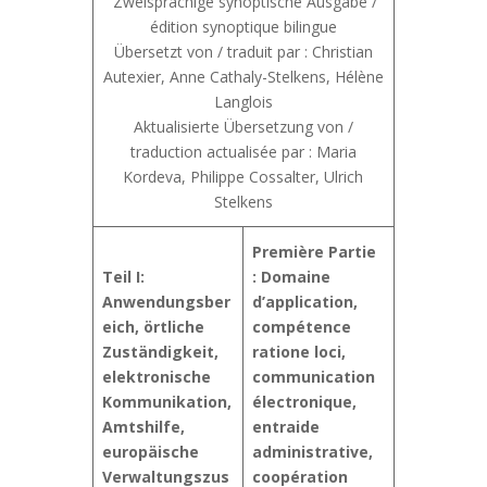
Zweisprachige synoptische Ausgabe /
édition synoptique bilingue
Übersetzt von / traduit par : Christian
Autexier, Anne Cathaly-Stelkens, Hélène
Langlois
Aktualisierte Übersetzung von /
traduction actualisée par : Maria
Kordeva, Philippe Cossalter, Ulrich
Stelkens
Première Partie
Teil I:
: Domaine
Anwendungsber
d’application,
eich, örtliche
compétence
Zuständigkeit,
ratione loci,
elektronische
communication
Kommunikation,
électronique,
Amtshilfe,
entraide
europäische
administrative,
Verwaltungszus
coopération