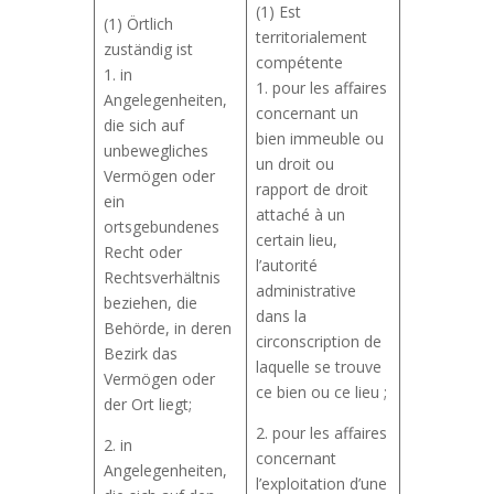
(1) Est
(1) Örtlich
territorialement
zuständig ist
compétente
1. in
1. pour les affaires
Angelegenheiten,
concernant un
die sich auf
bien immeuble ou
unbewegliches
un droit ou
Vermögen oder
rapport de droit
ein
attaché à un
ortsgebundenes
certain lieu,
Recht oder
l’autorité
Rechtsverhältnis
administrative
beziehen, die
dans la
Behörde, in deren
circonscription de
Bezirk das
laquelle se trouve
Vermögen oder
ce bien ou ce lieu ;
der Ort liegt;
2. pour les affaires
2. in
concernant
Angelegenheiten,
l’exploitation d’une