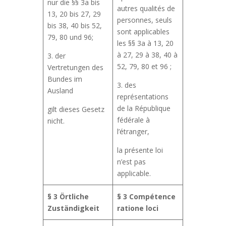
nur die §§ 3a bis
autres qualités de
13, 20 bis 27, 29
personnes, seuls
bis 38, 40 bis 52,
sont applicables
79, 80 und 96;
les §§ 3a à 13, 20
à 27, 29 à 38, 40 à
3. der
52, 79, 80 et 96 ;
Vertretungen des
Bundes im
3. des
Ausland
représentations
de la République
gilt dieses Gesetz
fédérale à
nicht.
l’étranger,
la présente loi
n’est pas
applicable.
§ 3
Örtliche
§ 3
Compétence
Zuständigkeit
ratione loci