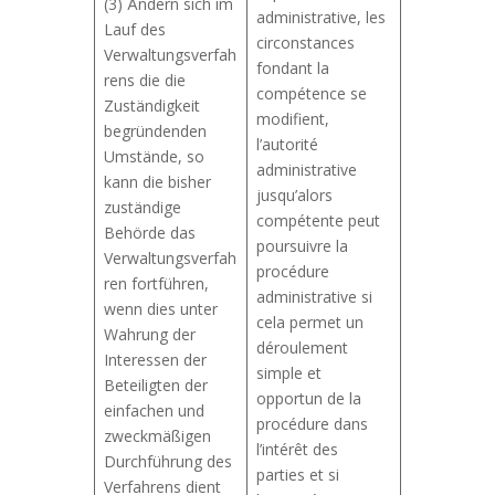
(3) Ändern sich im
administrative, les
Lauf des
circonstances
Verwaltungsverfah
fondant la
rens die die
compétence se
Zuständigkeit
modifient,
begründenden
l’autorité
Umstände, so
administrative
kann die bisher
jusqu’alors
zuständige
compétente peut
Behörde das
poursuivre la
Verwaltungsverfah
procédure
ren fortführen,
administrative si
wenn dies unter
cela permet un
Wahrung der
déroulement
Interessen der
simple et
Beteiligten der
opportun de la
einfachen und
procédure dans
zweckmäßigen
l’intérêt des
Durchführung des
parties et si
Verfahrens dient