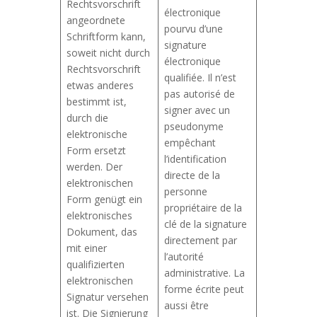
Rechtsvorschrift
électronique
angeordnete
pourvu d’une
Schriftform kann,
signature
soweit nicht durch
électronique
Rechtsvorschrift
qualifiée. Il n’est
etwas anderes
pas autorisé de
bestimmt ist,
signer avec un
durch die
pseudonyme
elektronische
empêchant
Form ersetzt
l’identification
werden. Der
directe de la
elektronischen
personne
Form genügt ein
propriétaire de la
elektronisches
clé de la signature
Dokument, das
directement par
mit einer
l’autorité
qualifizierten
administrative. La
elektronischen
forme écrite peut
Signatur versehen
aussi être
ist. Die Signierung