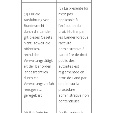
(3) La présente loi
(3) Für die
n’est pas
Ausführung von
applicable à
Bundesrecht
l’exécution du
durch die Länder
droit fédéral par
gilt dieses Gesetz
les Länder lorsque
nicht, soweit die
l’activité
öffentlich-
administrative à
rechtliche
caractère de droit
Verwaltungstätigk
public des
eit der Behörden
autorités est
landesrechtlich
réglementée en
durch ein
droit de Land par
Verwaltungsverfah
une loi sur la
rensgesetz
procédure
geregelt ist.
administrative non
contentieuse.
(4) Behörde im
(4) Est autorité