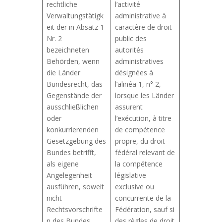
rechtliche
l’activité
Verwaltungstätigk
administrative à
eit der in Absatz 1
caractère de droit
Nr. 2
public des
bezeichneten
autorités
Behörden, wenn
administratives
die Länder
désignées à
Bundesrecht, das
l’alinéa 1, n° 2,
Gegenstände der
lorsque les Länder
ausschließlichen
assurent
oder
l’exécution, à titre
konkurrierenden
de compétence
Gesetzgebung des
propre, du droit
Bundes betrifft,
fédéral relevant de
als eigene
la compétence
Angelegenheit
législative
ausführen, soweit
exclusive ou
nicht
concurrente de la
Rechtsvorschrifte
Fédération, sauf si
n des Bundes
des règles de droit