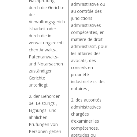
Nachprüfung
administrative ou
durch die Gerichte
au contrôle des
der
juridictions
Verwaltungsgerich
administratives
tsbarkeit oder
compétentes, en
durch die in
matière de droit
verwaltungsrechtli
administratif, pour
chen Anwalts-,
les affaires des
Patentanwalts-
avocats, des
und Notarsachen
conseils en
zuständigen
propriété
Gerichte
industrielle et des
unterliegt;
notaires ;
2. der Behörden
2. des autorités
bei Leistungs-,
administratives
Eignungs- und
chargées
ähnlichen
d’examiner les
Prüfungen von
compétences,
Personen gelten
aptitudes ou