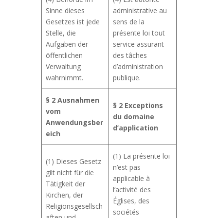
Sinne dieses
administrative au
Gesetzes ist jede
sens de la
Stelle, die
présente loi tout
Aufgaben der
service assurant
öffentlichen
des tâches
Verwaltung
d’administration
wahrnimmt.
publique.
§ 2
Ausnahmen
§ 2
Exceptions
vom
du domaine
Anwendungsber
d’application
eich
(1) La présente loi
(1) Dieses Gesetz
n’est pas
gilt nicht für die
applicable à
Tätigkeit der
l’activité des
Kirchen, der
Églises, des
Religionsgesellsch
sociétés
aften und