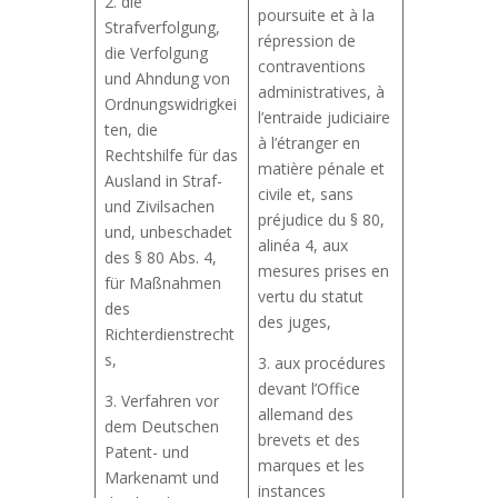
2. die
poursuite et à la
Strafverfolgung,
répression de
die Verfolgung
contraventions
und Ahndung von
administratives, à
Ordnungswidrigkei
l’entraide judiciaire
ten, die
à l’étranger en
Rechtshilfe für das
matière pénale et
Ausland in Straf-
civile et, sans
und Zivilsachen
préjudice du § 80,
und, unbeschadet
alinéa 4, aux
des § 80 Abs. 4,
mesures prises en
für Maßnahmen
vertu du statut
des
des juges,
Richterdienstrecht
s,
3. aux procédures
devant l’Office
3. Verfahren vor
allemand des
dem Deutschen
brevets et des
Patent- und
marques et les
Markenamt und
instances