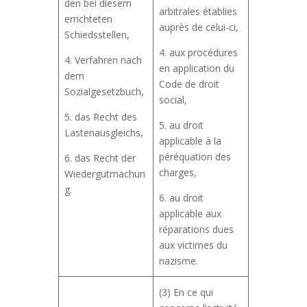
den bei diesem
arbitrales établies
errichteten
auprès de celui-ci,
Schiedsstellen,
4. aux procédures
4. Verfahren nach
en application du
dem
Code de droit
Sozialgesetzbuch,
social,
5. das Recht des
5. au droit
Lastenausgleichs,
applicable à la
péréquation des
6. das Recht der
charges,
Wiedergutmachun
g.
6. au droit
applicable aux
réparations dues
aux victimes du
nazisme.
(3) En ce qui