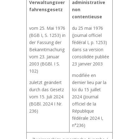
Verwaltungsver
administrative
fahrensgesetz
non
contentieuse
vom 25. Mai 1976
du 25 mai 1976
(BGB I, S. 1253) in
(Journal officiel
der Fassung der
fédéral I, p. 1253)
Bekanntmachung
dans sa version
vom 23. Januar
consolidée publiée
2003 (BGBl. I S.
23 janvier 2003
102)
modifiée en
zuletzt geändert
dernier lieu par la
durch das Gesetz
loi du 15 juillet
vom 15. Juli 2024
2024 (Journal
(BGBl. 2024 I Nr.
officiel de la
236)
République
fédérale 2024 I,
n°236)