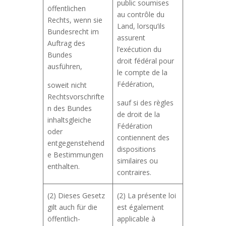
public soumises
öffentlichen
au contrôle du
Rechts, wenn sie
Land, lorsqu’ils
Bundesrecht im
assurent
Auftrag des
l’exécution du
Bundes
droit fédéral pour
ausführen,
le compte de la
Fédération,
soweit nicht
Rechtsvorschrifte
sauf si des règles
n des Bundes
de droit de la
inhaltsgleiche
Fédération
oder
contiennent des
entgegenstehend
dispositions
e Bestimmungen
similaires ou
enthalten.
contraires.
(2) Dieses Gesetz
(2) La présente loi
gilt auch für die
est également
öffentlich-
applicable à