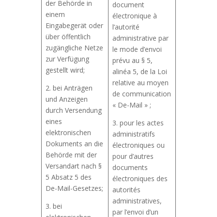
der Behörde in
document
einem
électronique à
Eingabegerät oder
l’autorité
über öffentlich
administrative par
zugängliche Netze
le mode d’envoi
zur Verfügung
prévu au § 5,
gestellt wird;
alinéa 5, de la Loi
relative au moyen
2. bei Anträgen
de communication
und Anzeigen
« De-Mail » ;
durch Versendung
eines
3. pour les actes
elektronischen
administratifs
Dokuments an die
électroniques ou
Behörde mit der
pour d’autres
Versandart nach §
documents
5 Absatz 5 des
électroniques des
De-Mail-Gesetzes;
autorités
administratives,
3. bei
par l’envoi d’un