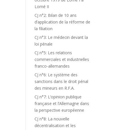
Lomé II
CJ n°2: Bilan de 10 ans
d’application de la réforme de
la filiation
CJ n°3: Le médecin devant la
loi pénale
CJ n°5: Les relations
commerciales et industrielles
franco-allemandes
CJ n°6: Le système des
sanctions dans le droit pénal
des mineurs en R.F.A.
CJ n°7: L’opinion publique
française et l’Allemagne dans
la perspective européenne
CJ n°8: La nouvelle
décentralisation et les