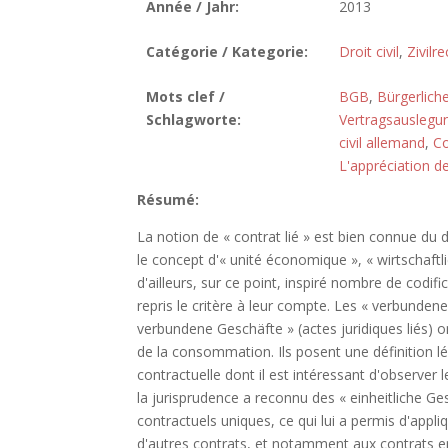
Année / Jahr:
2013
Catégorie / Kategorie:
Droit civil
,
Zivilre
Mots clef /
BGB
,
Bürgerlich
Schlagworte:
Vertragsauslegu
civil allemand
,
Co
L'appréciation de
Résumé:
La notion de « contrat lié » est bien connue du d
le concept d'« unité économique », « wirtschaftli
d'ailleurs, sur ce point, inspiré nombre de codifi
repris le critère à leur compte. Les « verbundene
verbundene Geschäfte » (actes juridiques liés) o
de la consommation. Ils posent une définition l
contractuelle dont il est intéressant d'observer le
la jurisprudence a reconnu des « einheitliche 
contractuels uniques, ce qui lui a permis d'appliqu
d'autres contrats, et notamment aux contrats e