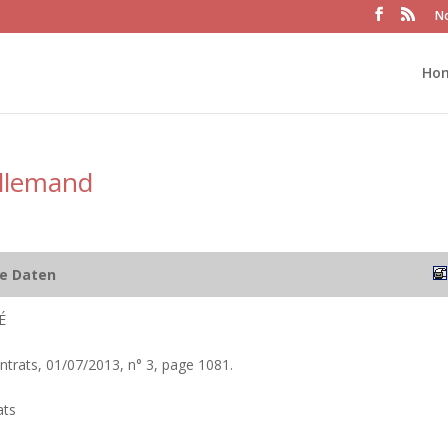
No
Ho
 allemand
he Daten
É
ntrats, 01/07/2013, n° 3, page 1081.
ats