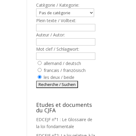
Catègorie / Kategorie:
Plein texte / Volltext:
Auteur / Autor:
Mot clef / Schlagwort:
allemand / deutsch
francais / französisch
les deux / beide
Etudes et documents
du CJFA
EDCEJF n°1 : Le Glossaire de
la loi fondamentale
EDCEJF n°2: La loi relative à la