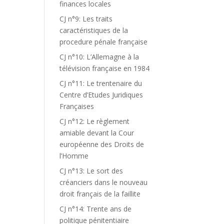
finances locales
CJ n°9: Les traits
caractéristiques de la
procedure pénale française
CJ n°10: L’Allemagne à la
télévision française en 1984
CJ n°11: Le trentenaire du
Centre d’Etudes Juridiques
Françaises
CJ n°12: Le règlement
amiable devant la Cour
européenne des Droits de
l’Homme
CJ n°13: Le sort des
créanciers dans le nouveau
droit français de la faillite
CJ n°14: Trente ans de
politique pénitentiaire