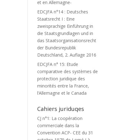
et en Allemagne-
EDCJFA n°14 : Deutsches
Staatsrecht I : Eine
zweisprachige Einführung in
die Staatsgrundlagen und in
das Staatsorganisationsrecht
der Bundesrepublik
Deutschland, 2. Auflage 2016
EDCJFA n° 15: Etude
comparative des systèmes de
protection juridique des
minorités entre la France,
l’Allemagne et le Canada
Cahiers juriduqes
CJ n°1: La coopération
commerciale dans la
Convention ACP- CEE du 31
octobre 1979 de Lomé I à