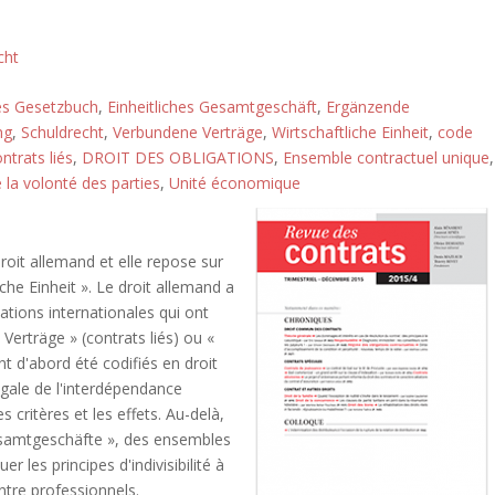
cht
es Gesetzbuch
,
Einheitliches Gesamtgeschäft
,
Ergänzende
ng
,
Schuldrecht
,
Verbundene Verträge
,
Wirtschaftliche Einheit
,
code
ntrats liés
,
DROIT DES OBLIGATIONS
,
Ensemble contractuel unique
,
 la volonté des parties
,
Unité économique
roit allemand et elle repose sur
che Einheit ». Le droit allemand a
cations internationales qui ont
 Verträge » (contrats liés) ou «
nt d'abord été codifiés en droit
égale de l'interdépendance
s critères et les effets. Au-delà,
Gesamtgeschäfte », des ensembles
er les principes d'indivisibilité à
ntre professionnels.