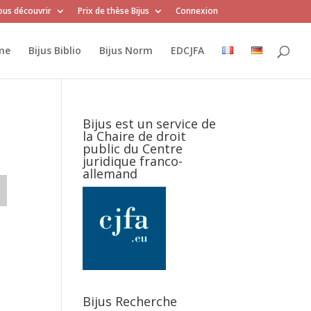
us découvrir
Prix de thèse Bijus
Connexion
me
Bijus Biblio
Bijus Norm
EDCJFA
Bijus est un service de
la Chaire de droit
public du Centre
juridique franco-
allemand
Bijus Recherche