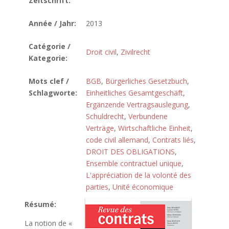
Zeitschrift:
Année / Jahr:
2013
Catégorie /
Droit civil
,
Zivilrecht
Kategorie:
Mots clef /
BGB
,
Bürgerliches Gesetzbuch
,
Schlagworte:
Einheitliches Gesamtgeschäft
,
Ergänzende Vertragsauslegung
,
Schuldrecht
,
Verbundene
Verträge
,
Wirtschaftliche Einheit
,
code civil allemand
,
Contrats liés
,
DROIT DES OBLIGATIONS
,
Ensemble contractuel unique
,
L'appréciation de la volonté des
parties
,
Unité économique
Résumé:
La notion de «