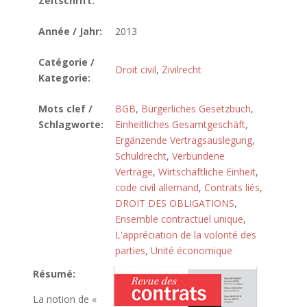
Zeitschrift:
Année / Jahr:
2013
Catégorie /
Droit civil
,
Zivilrecht
Kategorie:
Mots clef /
BGB
,
Bürgerliches Gesetzbuch
,
Schlagworte:
Einheitliches Gesamtgeschäft
,
Ergänzende Vertragsauslegung
,
Schuldrecht
,
Verbundene
Verträge
,
Wirtschaftliche Einheit
,
code civil allemand
,
Contrats liés
,
DROIT DES OBLIGATIONS
,
Ensemble contractuel unique
,
L'appréciation de la volonté des
parties
,
Unité économique
Résumé:
La notion de «