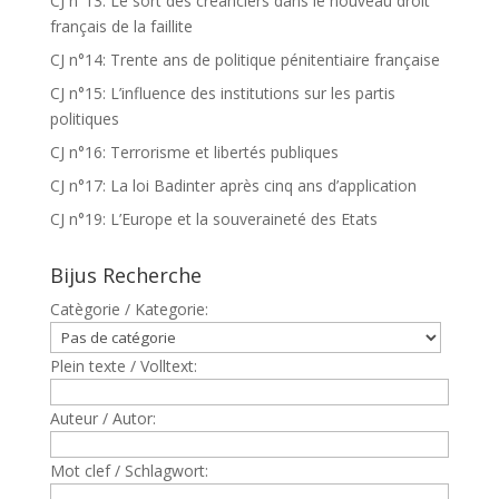
CJ n°13: Le sort des créanciers dans le nouveau droit
français de la faillite
CJ n°14: Trente ans de politique pénitentiaire française
CJ n°15: L’influence des institutions sur les partis
politiques
CJ n°16: Terrorisme et libertés publiques
CJ n°17: La loi Badinter après cinq ans d’application
CJ n°19: L’Europe et la souveraineté des Etats
Bijus Recherche
Catègorie / Kategorie:
Plein texte / Volltext:
Auteur / Autor:
Mot clef / Schlagwort: