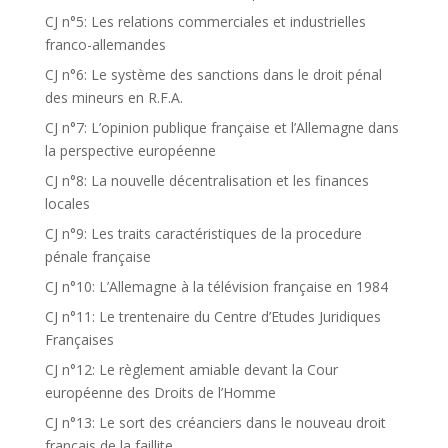
CJ n°5: Les relations commerciales et industrielles
franco-allemandes
CJ n°6: Le système des sanctions dans le droit pénal
des mineurs en R.F.A.
CJ n°7: L’opinion publique française et l’Allemagne dans
la perspective européenne
CJ n°8: La nouvelle décentralisation et les finances
locales
CJ n°9: Les traits caractéristiques de la procedure
pénale française
CJ n°10: L’Allemagne à la télévision française en 1984
CJ n°11: Le trentenaire du Centre d’Etudes Juridiques
Françaises
CJ n°12: Le règlement amiable devant la Cour
européenne des Droits de l’Homme
CJ n°13: Le sort des créanciers dans le nouveau droit
français de la faillite