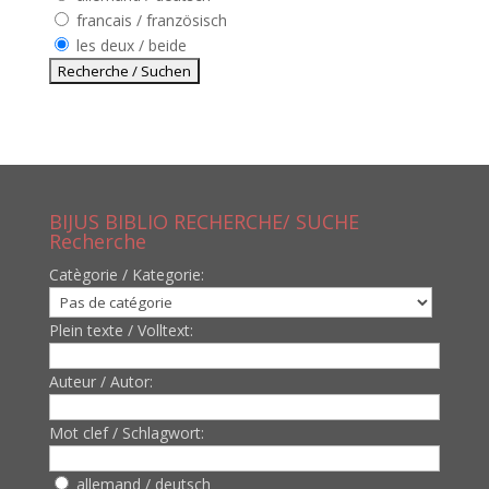
francais / französisch
les deux / beide
BIJUS BIBLIO RECHERCHE/ SUCHE
Recherche
Catègorie / Kategorie:
Plein texte / Volltext:
Auteur / Autor:
Mot clef / Schlagwort:
allemand / deutsch