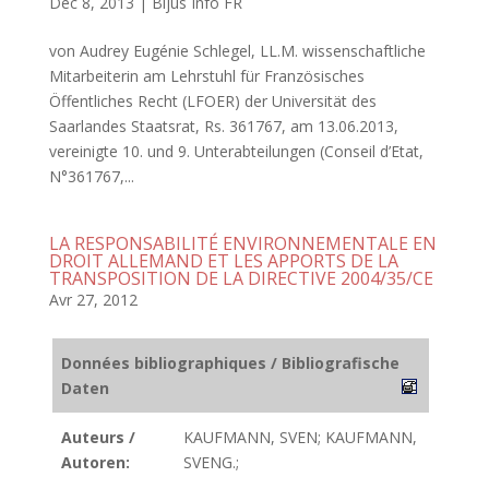
Déc 8, 2013
|
Bijus Info FR
von Audrey Eugénie Schlegel, LL.M. wissenschaftliche
Mitarbeiterin am Lehrstuhl für Französisches
Öffentliches Recht (LFOER) der Universität des
Saarlandes Staatsrat, Rs. 361767, am 13.06.2013,
vereinigte 10. und 9. Unterabteilungen (Conseil d’Etat,
N°361767,...
LA RESPONSABILITÉ ENVIRONNEMENTALE EN
DROIT ALLEMAND ET LES APPORTS DE LA
TRANSPOSITION DE LA DIRECTIVE 2004/35/CE
Avr 27, 2012
Données bibliographiques / Bibliografische
Daten
Auteurs /
KAUFMANN, SVEN; KAUFMANN,
Autoren:
SVENG.;