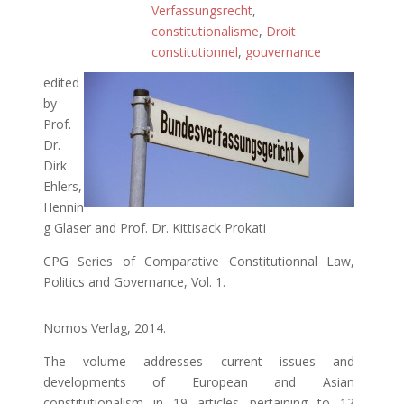
Verfassungsrecht
,
constitutionalisme
,
Droit
constitutionnel
,
gouvernance
edited
by
Prof.
Dr.
Dirk
Ehlers,
Hennin
g Glaser and Prof. Dr. Kittisack Prokati
CPG Series of Comparative Constitutionnal Law,
Politics and Governance, Vol. 1.
Nomos Verlag, 2014.
The volume addresses current issues and
developments of European and Asian
constitutionalism in 19 articles pertaining to 12