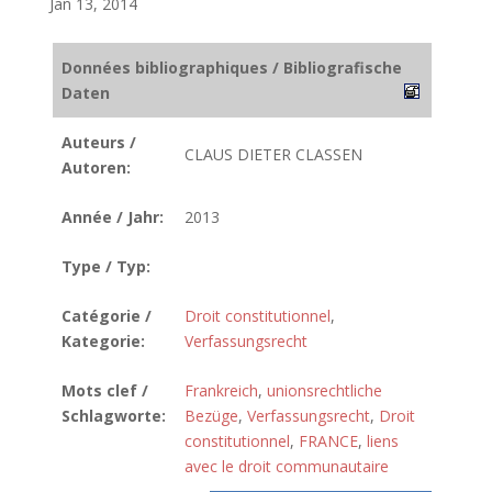
Jan 13, 2014
Données bibliographiques / Bibliografische
Daten
Auteurs /
CLAUS DIETER CLASSEN
Autoren:
Année / Jahr:
2013
Type / Typ:
Catégorie /
Droit constitutionnel
,
Kategorie:
Verfassungsrecht
Mots clef /
Frankreich
,
unionsrechtliche
Schlagworte:
Bezüge
,
Verfassungsrecht
,
Droit
constitutionnel
,
FRANCE
,
liens
avec le droit communautaire