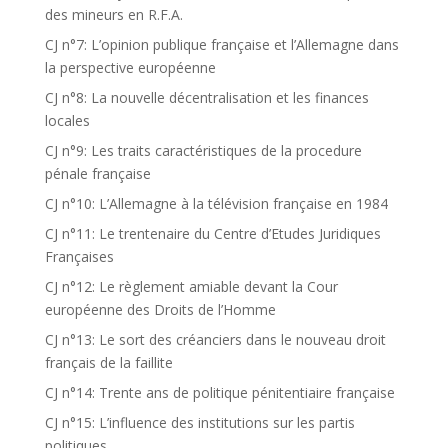
des mineurs en R.F.A.
CJ n°7: L’opinion publique française et l’Allemagne dans
la perspective européenne
CJ n°8: La nouvelle décentralisation et les finances
locales
CJ n°9: Les traits caractéristiques de la procedure
pénale française
CJ n°10: L’Allemagne à la télévision française en 1984
CJ n°11: Le trentenaire du Centre d’Etudes Juridiques
Françaises
CJ n°12: Le règlement amiable devant la Cour
européenne des Droits de l’Homme
CJ n°13: Le sort des créanciers dans le nouveau droit
français de la faillite
CJ n°14: Trente ans de politique pénitentiaire française
CJ n°15: L’influence des institutions sur les partis
politiques