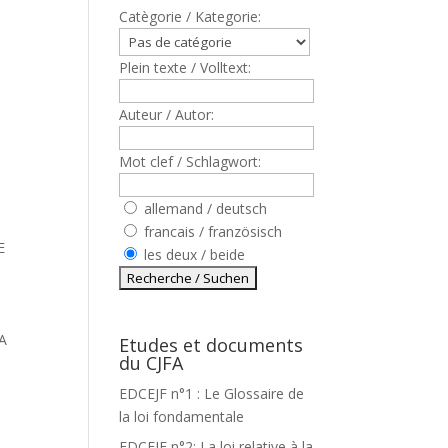
Catègorie / Kategorie:
Plein texte / Volltext:
Auteur / Autor:
Mot clef / Schlagwort:
allemand / deutsch
francais / französisch
E
les deux / beide
A
Etudes et documents
du CJFA
EDCEJF n°1 : Le Glossaire de
la loi fondamentale
EDCEJF n°2: La loi relative à la