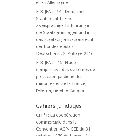
et en Allemagne-
EDCJFA n°14 : Deutsches
Staatsrecht I : Eine
zweisprachige Einführung in
die Staatsgrundlagen und in
das Staatsorganisationsrecht
der Bundesrepublik
Deutschland, 2. Auflage 2016
EDCJFA n° 15: Etude
comparative des systèmes de
protection juridique des
minorités entre la France,
l’Allemagne et le Canada
Cahiers juriduqes
CJ n°1: La coopération
commerciale dans la
Convention ACP- CEE du 31
octobre 1979 de Lomé I à