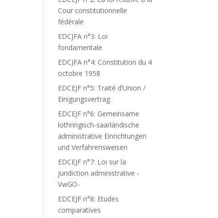
Cour constitutionnelle
fédérale
EDCJFA n°3: Loi
fondamentale
EDCJFA n°4: Constitution du 4
octobre 1958
EDCEJF n°5: Traité d’Union /
Einigungsvertrag
EDCEJF n°6: Gemeinsame
lothringisch-saarländische
administrative Einrichtungen
und Verfahrensweisen
EDCEJF n°7: Loi sur la
juridiction administrative -
VwGO-
EDCEJF n°8: Etudes
comparatives