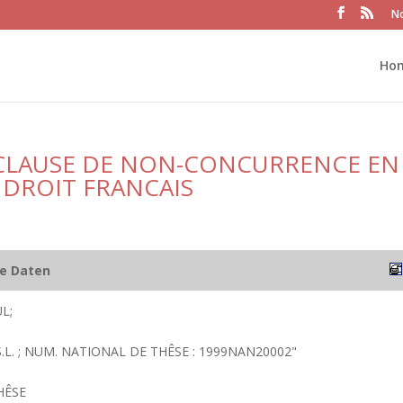
No
Ho
 CLAUSE DE NON-CONCURRENCE EN
 DROIT FRANCAIS
he Daten
L;
; S.L. ; NUM. NATIONAL DE THÊSE : 1999NAN20002"
HÊSE