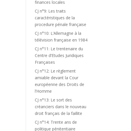
finances locales
CJ n°9: Les traits
caractéristiques de la
procedure pénale française
CJ n°10: L’Allemagne à la
télévision française en 1984
CJ n°11: Le trentenaire du
Centre d’Etudes Juridiques
Françaises
CJ n°12: Le règlement
amiable devant la Cour
européenne des Droits de
l’Homme
CJ n°13: Le sort des
créanciers dans le nouveau
droit français de la faillite
CJ n°14: Trente ans de
politique pénitentiaire