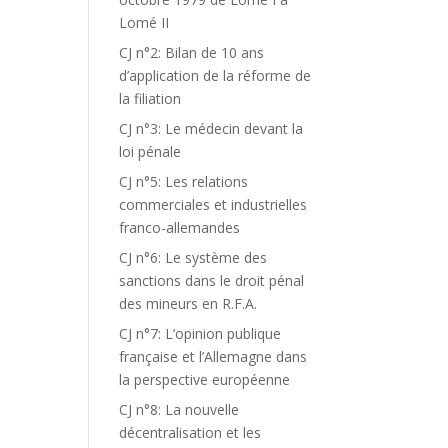
Lomé II
CJ n°2: Bilan de 10 ans
d’application de la réforme de
la filiation
CJ n°3: Le médecin devant la
loi pénale
CJ n°5: Les relations
commerciales et industrielles
franco-allemandes
CJ n°6: Le système des
sanctions dans le droit pénal
des mineurs en R.F.A.
CJ n°7: L’opinion publique
française et l’Allemagne dans
la perspective européenne
CJ n°8: La nouvelle
décentralisation et les