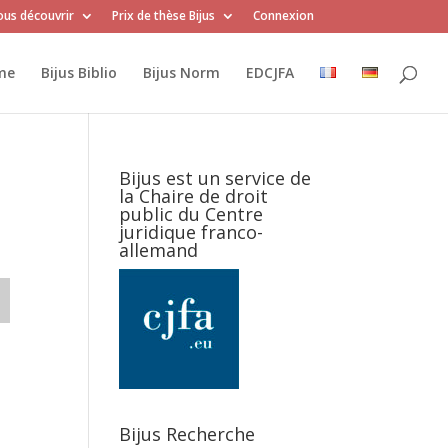
us découvrir
Prix de thèse Bijus
Connexion
me
Bijus Biblio
Bijus Norm
EDCJFA
Bijus est un service de
la Chaire de droit
public du Centre
juridique franco-
allemand
Bijus Recherche