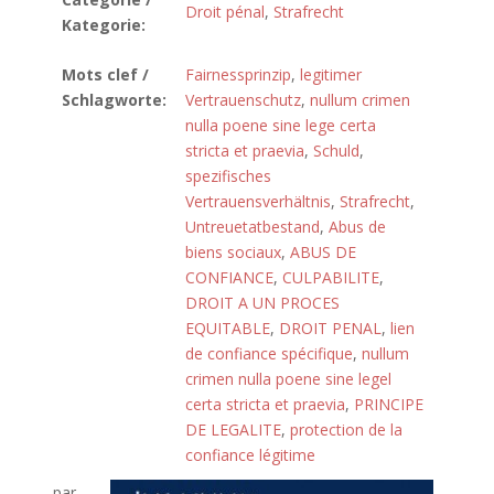
Droit pénal
,
Strafrecht
Kategorie:
Mots clef /
Fairnessprinzip
,
legitimer
Schlagworte:
Vertrauenschutz
,
nullum crimen
nulla poene sine lege certa
stricta et praevia
,
Schuld
,
spezifisches
Vertrauensverhältnis
,
Strafrecht
,
Untreuetatbestand
,
Abus de
biens sociaux
,
ABUS DE
CONFIANCE
,
CULPABILITE
,
DROIT A UN PROCES
EQUITABLE
,
DROIT PENAL
,
lien
de confiance spécifique
,
nullum
crimen nulla poene sine legel
certa stricta et praevia
,
PRINCIPE
DE LEGALITE
,
protection de la
confiance légitime
par