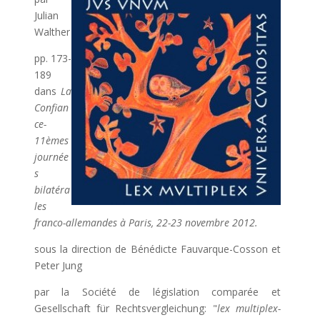
Julian
Walther
pp. 173-
189
dans
La
Confian
ce-
11èmes
journée
s
bilatéra
les
franco-allemandes à Paris, 22-23 novembre 2012.
sous la direction de Bénédicte Fauvarque-Cosson et
Peter Jung
par la Société de législation comparée et
Gesellschaft für Rechtsvergleichung: "
lex multiplex-