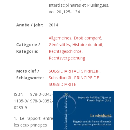
Interdisciplinaires et Plurilingues.
Vol. 20.,125- 134.
Année / Jahr:
2014
Allgemeines
,
Droit comparé
,
Catégorie /
Généralités
,
Histoire du droit
,
Kategorie:
Rechtsgeschichte
,
Rechtsvergleichung
Mots clef /
SUBSIDIARITAETSPRINZIP
,
Schlagworte:
Subsidiarität
,
PRINCIPE DE
SUBSIDIARITE
ISBN 978-3-0343-
1135-9/ 978-3-0352-
0235-9
1. Le rapport entre
les deux principes