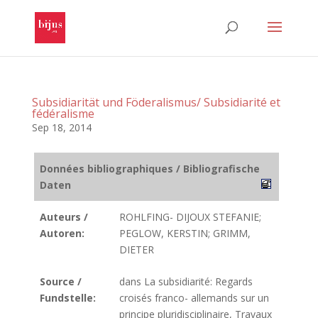
Subsidiarität und Föderalismus/ Subsidiarité et
fédéralisme
Sep 18, 2014
Données bibliographiques / Bibliografische
Daten
Auteurs /
ROHLFING- DIJOUX STEFANIE;
Autoren:
PEGLOW, KERSTIN; GRIMM,
DIETER
Source /
dans La subsidiarité: Regards
Fundstelle:
croisés franco- allemands sur un
principe pluridisciplinaire, Travaux