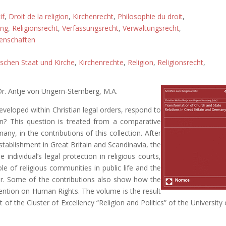
if
,
Droit de la religion
,
Kirchenrecht
,
Philosophie du droit
,
ung
,
Religionsrecht
,
Verfassungsrecht
,
Verwaltungsrecht
,
enschaften
schen Staat und Kirche
,
Kirchenrechte
,
Religion
,
Religionsrecht
,
 Dr. Antje von Ungern-Sternberg, M.A.
eveloped within Christian legal orders, respond to
ion? This question is treated from a comparative
ny, in the contributions of this collection. After
stablishment in Great Britain and Scandinavia, the
 individual’s legal protection in religious courts,
 of religious communities in public life and the
lar. Some of the contributions also show how the
vention on Human Rights. The volume is the result
 of the Cluster of Excellency “Religion and Politics” of the University 