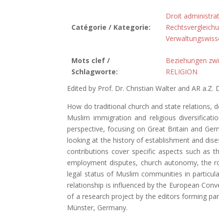
Droit administrat
Catégorie / Kategorie:
Rechtsvergleich
Verwaltungswiss
Mots clef /
Beziehungen zwi
Schlagworte:
RELIGION
Edited by Prof. Dr. Christian Walter and AR a.Z.
How do traditional church and state relations, d
Muslim immigration and religious diversificat
perspective, focusing on Great Britain and Germa
looking at the history of establishment and dise
contributions cover specific aspects such as the
employment disputes, church autonomy, the role
legal status of Muslim communities in particu
relationship is influenced by the European Con
of a research project by the editors forming part
Münster, Germany.