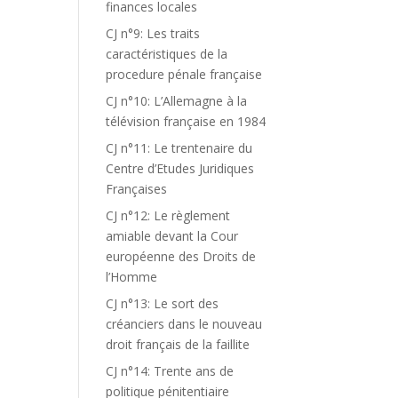
finances locales
CJ n°9: Les traits
caractéristiques de la
procedure pénale française
CJ n°10: L’Allemagne à la
télévision française en 1984
CJ n°11: Le trentenaire du
Centre d’Etudes Juridiques
Françaises
CJ n°12: Le règlement
amiable devant la Cour
européenne des Droits de
l’Homme
CJ n°13: Le sort des
créanciers dans le nouveau
droit français de la faillite
CJ n°14: Trente ans de
politique pénitentiaire