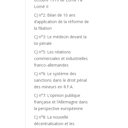
Lomé II
CJ n°2: Bilan de 10 ans
d’application de la réforme de
la filiation
CJ n°3: Le médecin devant la
loi pénale
CJ n°5: Les relations
commerciales et industrielles
franco-allemandes
CJ n°6: Le système des
sanctions dans le droit pénal
des mineurs en R.F.A.
CJ n°7: L’opinion publique
française et l’Allemagne dans
la perspective européenne
CJ n°8: La nouvelle
décentralisation et les