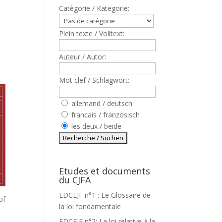
Catègorie / Kategorie:
Plein texte / Volltext:
Auteur / Autor:
Mot clef / Schlagwort:
allemand / deutsch
francais / französisch
les deux / beide
Etudes et documents
du CJFA
EDCEJF n°1 : Le Glossaire de
of
la loi fondamentale
EDCEJF n°2: La loi relative à la