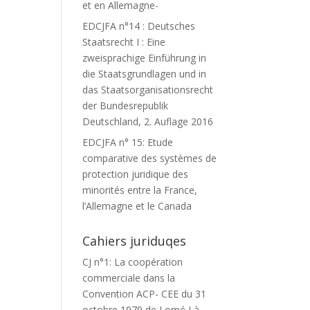
et en Allemagne-
EDCJFA n°14 : Deutsches
Staatsrecht I : Eine
zweisprachige Einführung in
die Staatsgrundlagen und in
das Staatsorganisationsrecht
der Bundesrepublik
Deutschland, 2. Auflage 2016
EDCJFA n° 15: Etude
comparative des systèmes de
protection juridique des
minorités entre la France,
l’Allemagne et le Canada
Cahiers juriduqes
CJ n°1: La coopération
commerciale dans la
Convention ACP- CEE du 31
octobre 1979 de Lomé I à