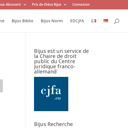
us découvrir
Prix de thèse Bijus
Connexion
me
Bijus Biblio
Bijus Norm
EDCJFA
Bijus est un service de
la Chaire de droit
public du Centre
juridique franco-
allemand
Bijus Recherche