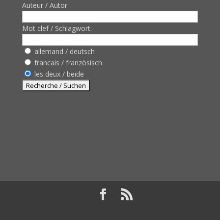
Auteur / Autor:
Mot clef / Schlagwort:
allemand / deutsch
francais / französisch
les deux / beide
Design de
Elegant Themes
| Propulsé par