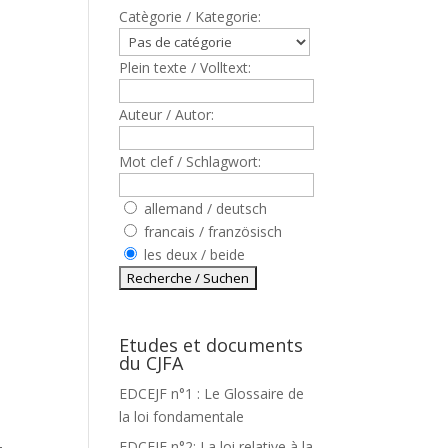
Catègorie / Kategorie:
Plein texte / Volltext:
Auteur / Autor:
Mot clef / Schlagwort:
allemand / deutsch
francais / französisch
les deux / beide
Etudes et documents
du CJFA
EDCEJF n°1 : Le Glossaire de
la loi fondamentale
A
EDCEJF n°2: La loi relative à la