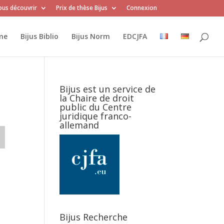
us découvrir
Prix de thèse Bijus
Connexion
me
Bijus Biblio
Bijus Norm
EDCJFA
Bijus est un service de
la Chaire de droit
public du Centre
juridique franco-
allemand
Bijus Recherche