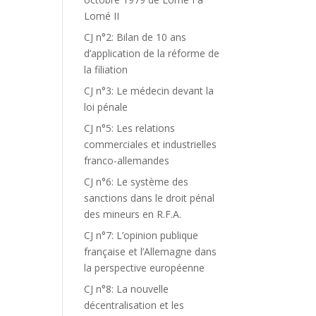
Lomé II
CJ n°2: Bilan de 10 ans
d’application de la réforme de
la filiation
CJ n°3: Le médecin devant la
loi pénale
CJ n°5: Les relations
commerciales et industrielles
franco-allemandes
CJ n°6: Le système des
sanctions dans le droit pénal
des mineurs en R.F.A.
CJ n°7: L’opinion publique
française et l’Allemagne dans
la perspective européenne
CJ n°8: La nouvelle
décentralisation et les