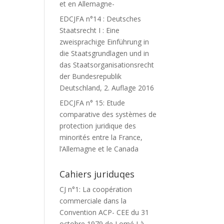
et en Allemagne-
EDCJFA n°14 : Deutsches
Staatsrecht I : Eine
zweisprachige Einführung in
die Staatsgrundlagen und in
das Staatsorganisationsrecht
der Bundesrepublik
Deutschland, 2. Auflage 2016
EDCJFA n° 15: Etude
comparative des systèmes de
protection juridique des
minorités entre la France,
l’Allemagne et le Canada
Cahiers juriduqes
CJ n°1: La coopération
commerciale dans la
Convention ACP- CEE du 31
octobre 1979 de Lomé I à