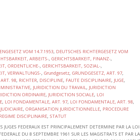
NGESETZ VOM 14.7.1953
,
DEUTSCHES RICHTERGESETZ VOM
HTSBARKEIT, ARBEITS-
,
GERICHTSBARKEIT, FINANZ-
,
IT, ORDENTLICHE-
,
GERICHTSBARKEIT, SOZIAL-
,
IT, VERWALTUNGS-
,
Grundgesetz
,
GRUNDGESETZ, ART. 97
,
ART. 98
,
RICHTER
,
DISCIPLINE
,
FAUTE DISCIPLINAIRE
,
JUGE
,
DMINISTRATIVE
,
JURIDICTION DU TRAVAIL
,
JURIDICTION
RIDICTION ORDINAIRE
,
JURIDICTION SOCIALE
,
LOI
E
,
LOI FONDAMENTALE, ART. 97
,
LOI FONDAMENTALE, ART. 98
,
JUDICIAIRE
,
ORGANISATION JURIDICTIONNELLE
,
PROCEDURE
REGIME DISCIPLINAIRE
,
STATUT
ES JUGES FEDERAUX EST PRINCIPALEMENT DETERMINE PAR LA LOI
 FEDERALE DU 8 SEPTEMBRE 1961 SUR LES MAGISTRATS ET PAR L