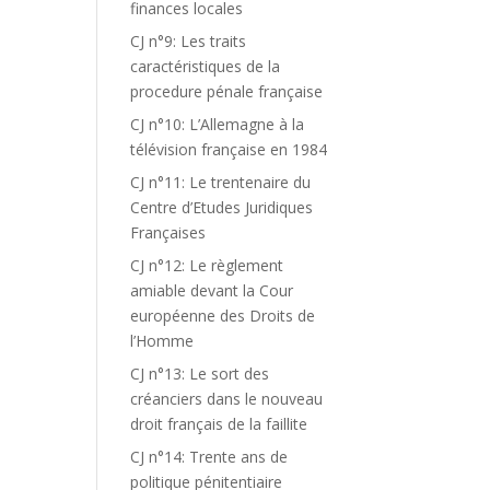
finances locales
CJ n°9: Les traits
caractéristiques de la
procedure pénale française
CJ n°10: L’Allemagne à la
télévision française en 1984
CJ n°11: Le trentenaire du
Centre d’Etudes Juridiques
Françaises
CJ n°12: Le règlement
amiable devant la Cour
européenne des Droits de
l’Homme
CJ n°13: Le sort des
créanciers dans le nouveau
droit français de la faillite
CJ n°14: Trente ans de
politique pénitentiaire