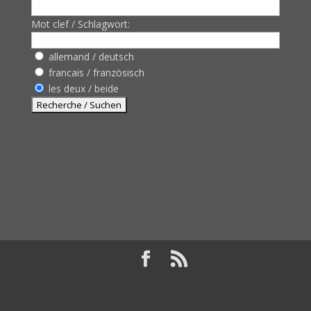
Mot clef / Schlagwort:
allemand / deutsch
francais / französisch
les deux / beide
Design de
Elegant Themes
| Propulsé par
WordPress