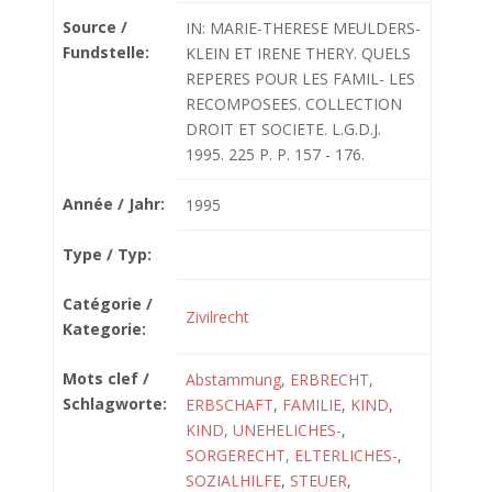
Source /
IN: MARIE-THERESE MEULDERS-
Fundstelle:
KLEIN ET IRENE THERY. QUELS
REPERES POUR LES FAMIL- LES
RECOMPOSEES. COLLECTION
DROIT ET SOCIETE. L.G.D.J.
1995. 225 P. P. 157 - 176.
Année / Jahr:
1995
Type / Typ:
Catégorie /
Zivilrecht
Kategorie:
Mots clef /
Abstammung
,
ERBRECHT
,
Schlagworte:
ERBSCHAFT
,
FAMILIE
,
KIND
,
KIND, UNEHELICHES-
,
SORGERECHT, ELTERLICHES-
,
SOZIALHILFE
,
STEUER
,