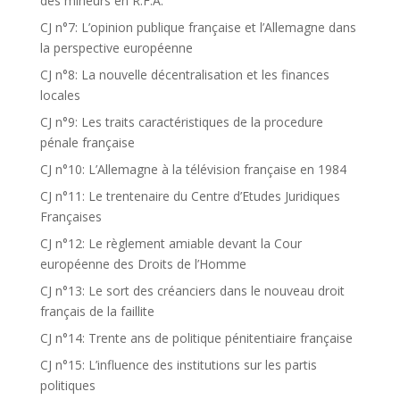
des mineurs en R.F.A.
CJ n°7: L’opinion publique française et l’Allemagne dans
la perspective européenne
CJ n°8: La nouvelle décentralisation et les finances
locales
CJ n°9: Les traits caractéristiques de la procedure
pénale française
CJ n°10: L’Allemagne à la télévision française en 1984
CJ n°11: Le trentenaire du Centre d’Etudes Juridiques
Françaises
CJ n°12: Le règlement amiable devant la Cour
européenne des Droits de l’Homme
CJ n°13: Le sort des créanciers dans le nouveau droit
français de la faillite
CJ n°14: Trente ans de politique pénitentiaire française
CJ n°15: L’influence des institutions sur les partis
politiques