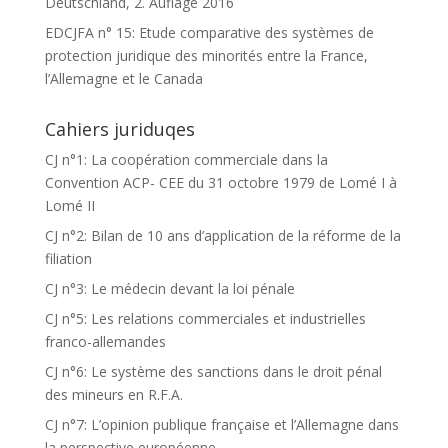
Deutschland, 2. Auflage 2016
EDCJFA n° 15: Etude comparative des systèmes de
protection juridique des minorités entre la France,
l’Allemagne et le Canada
Cahiers juriduqes
CJ n°1: La coopération commerciale dans la
Convention ACP- CEE du 31 octobre 1979 de Lomé I à
Lomé II
CJ n°2: Bilan de 10 ans d’application de la réforme de la
filiation
CJ n°3: Le médecin devant la loi pénale
CJ n°5: Les relations commerciales et industrielles
franco-allemandes
CJ n°6: Le système des sanctions dans le droit pénal
des mineurs en R.F.A.
CJ n°7: L’opinion publique française et l’Allemagne dans
la perspective européenne