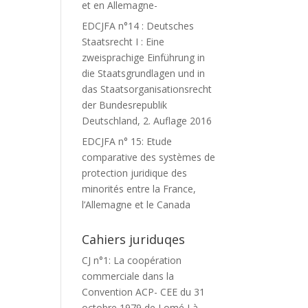
et en Allemagne-
EDCJFA n°14 : Deutsches
Staatsrecht I : Eine
zweisprachige Einführung in
die Staatsgrundlagen und in
das Staatsorganisationsrecht
der Bundesrepublik
Deutschland, 2. Auflage 2016
EDCJFA n° 15: Etude
comparative des systèmes de
protection juridique des
minorités entre la France,
l’Allemagne et le Canada
Cahiers juriduqes
CJ n°1: La coopération
commerciale dans la
Convention ACP- CEE du 31
octobre 1979 de Lomé I à