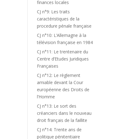
finances locales
CJ n°9: Les traits
caractéristiques de la
procedure pénale française
CJ n°10: L’Allemagne à la
télévision française en 1984
CJ n°11: Le trentenaire du
Centre d’Etudes Juridiques
Françaises
CJ n°12: Le règlement
amiable devant la Cour
européenne des Droits de
l’Homme
CJ n°13: Le sort des
créanciers dans le nouveau
droit français de la faillite
CJ n°14: Trente ans de
politique pénitentiaire