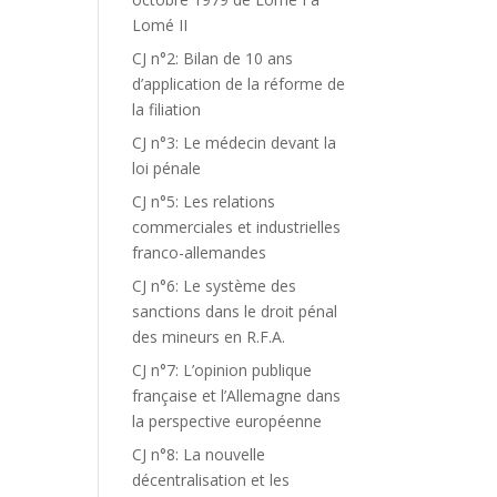
Lomé II
CJ n°2: Bilan de 10 ans
d’application de la réforme de
la filiation
CJ n°3: Le médecin devant la
loi pénale
CJ n°5: Les relations
commerciales et industrielles
franco-allemandes
CJ n°6: Le système des
sanctions dans le droit pénal
des mineurs en R.F.A.
CJ n°7: L’opinion publique
française et l’Allemagne dans
la perspective européenne
CJ n°8: La nouvelle
décentralisation et les