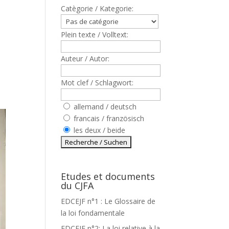
Catègorie / Kategorie:
Plein texte / Volltext:
Auteur / Autor:
Mot clef / Schlagwort:
allemand / deutsch
francais / französisch
les deux / beide
Etudes et documents
du CJFA
EDCEJF n°1 : Le Glossaire de
la loi fondamentale
EDCEJF n°2: La loi relative à la