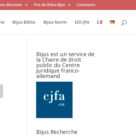
us découvrir
Prix de thèse Bijus
Connexion
me
Bijus Biblio
Bijus Norm
EDCJFA
Bijus est un service de
la Chaire de droit
public du Centre
juridique franco-
allemand
Bijus Recherche