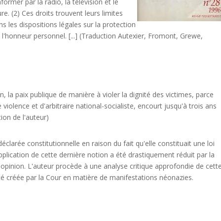
nformer par la radio, la télévision et le
ure. (2) Ces droits trouvent leurs limites
ns les dispositions légales sur la protection
 l'honneur personnel. [...] (Traduction Autexier, Fromont, Grewe,
, la paix publique de manière à violer la dignité des victimes, parce
e violence et d'arbitraire national-socialiste, encourt jusqu'à trois ans
on de l'auteur)
clarée constitutionnelle en raison du fait qu'elle constituait une loi
pplication de cette dernière notion a été drastiquement réduit par la
 d'opinion. L'auteur procède à une analyse critique approfondie de cett
 a été créée par la Cour en matière de manifestations néonazies.