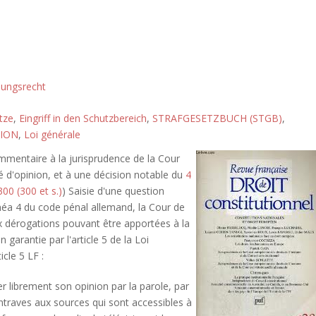
sungsrecht
tze
,
Eingriff in den Schutzbereich
,
STRAFGESETZBUCH (STGB)
,
NION
,
Loi générale
mentaire à la jurisprudence de la Cour
é d'opinion, et à une décision notable du
4
00 (300 et s.)
) Saisie d'une question
alinéa 4 du code pénal allemand, la Cour de
ux dérogations pouvant être apportées à la
n garantie par l'article 5 de la Loi
cle 5 LF :
er librement son opinion par la parole, par
 entraves aux sources qui sont accessibles à