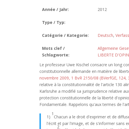
Année / Jahr:
2012
Type / Typ:
Catégorie / Kategorie:
Deutsch
,
Verfas
Mots clef /
Allgemeine Gese
Schlagworte:
LIBERTE D'OPI
Le professeur Uwe Kischel consacre un long com
constitutionnelle allemande en matière de libert
novembre 2009, 1 BvR 2150/08 (BVerfGE, 124, 3
relative à la constitutionnalité de l'article 130 
Karlsruhe a modifié sa jurisprudence relative a
protection constitutionnelle de la liberté d'opinio
Fondamentale. Rappelons qu'aux termes de l'arti
1
1)
Chacun a le droit d'exprimer et de diffus
l'écrit et par l'image, et de s'informer sans
2