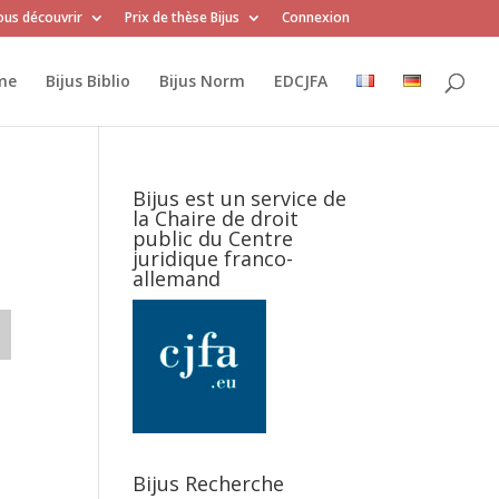
us découvrir
Prix de thèse Bijus
Connexion
me
Bijus Biblio
Bijus Norm
EDCJFA
Bijus est un service de
la Chaire de droit
public du Centre
juridique franco-
allemand
Bijus Recherche