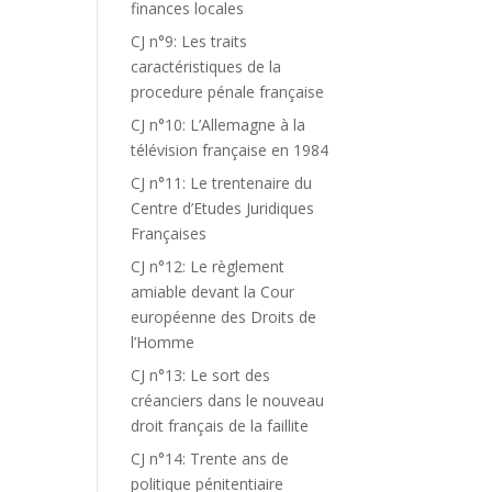
finances locales
CJ n°9: Les traits
caractéristiques de la
procedure pénale française
CJ n°10: L’Allemagne à la
télévision française en 1984
CJ n°11: Le trentenaire du
Centre d’Etudes Juridiques
Françaises
CJ n°12: Le règlement
amiable devant la Cour
européenne des Droits de
l’Homme
CJ n°13: Le sort des
créanciers dans le nouveau
droit français de la faillite
CJ n°14: Trente ans de
politique pénitentiaire