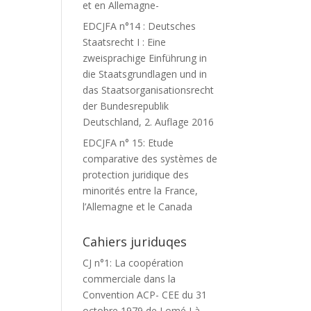
et en Allemagne-
EDCJFA n°14 : Deutsches
Staatsrecht I : Eine
zweisprachige Einführung in
die Staatsgrundlagen und in
das Staatsorganisationsrecht
der Bundesrepublik
Deutschland, 2. Auflage 2016
EDCJFA n° 15: Etude
comparative des systèmes de
protection juridique des
minorités entre la France,
l’Allemagne et le Canada
Cahiers juriduqes
CJ n°1: La coopération
commerciale dans la
Convention ACP- CEE du 31
octobre 1979 de Lomé I à