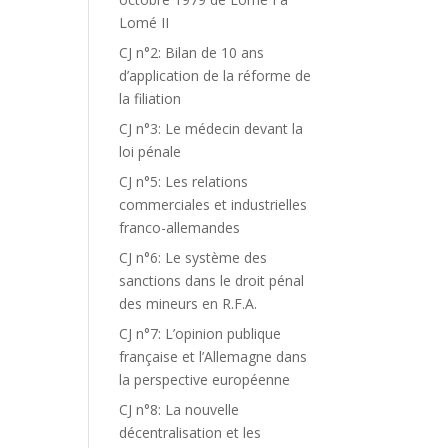
Lomé II
CJ n°2: Bilan de 10 ans
d’application de la réforme de
la filiation
CJ n°3: Le médecin devant la
loi pénale
CJ n°5: Les relations
commerciales et industrielles
franco-allemandes
CJ n°6: Le système des
sanctions dans le droit pénal
des mineurs en R.F.A.
CJ n°7: L’opinion publique
française et l’Allemagne dans
la perspective européenne
CJ n°8: La nouvelle
décentralisation et les