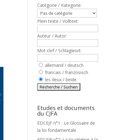
Catègorie / Kategorie:
Plein texte / Volltext:
Auteur / Autor:
Mot clef / Schlagwort:
allemand / deutsch
francais / französisch
les deux / beide
Etudes et documents
du CJFA
EDCEJF n°1 : Le Glossaire de
la loi fondamentale
EDCEJF n°2: La loi relative à la