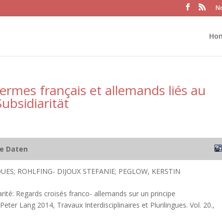
No
Ho
termes français et allemands liés au
Subsidiarität
he Daten
QUES; ROHLFING- DIJOUX STEFANIE; PEGLOW, KERSTIN
rité: Regards croisés franco- allemands sur un principe
, Peter Lang 2014, Travaux Interdisciplinaires et Plurilingues. Vol. 20.,