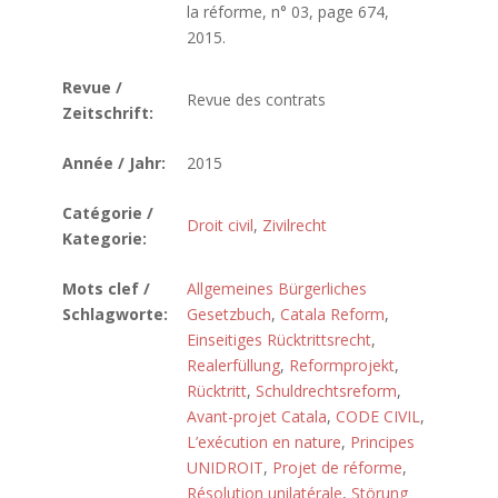
la réforme, n° 03, page 674,
2015.
Revue /
Revue des contrats
Zeitschrift:
Année / Jahr:
2015
Catégorie /
Droit civil
,
Zivilrecht
Kategorie:
Mots clef /
Allgemeines Bürgerliches
Schlagworte:
Gesetzbuch
,
Catala Reform
,
Einseitiges Rücktrittsrecht
,
Realerfüllung
,
Reformprojekt
,
Rücktritt
,
Schuldrechtsreform
,
Avant-projet Catala
,
CODE CIVIL
,
L’exécution en nature
,
Principes
UNIDROIT
,
Projet de réforme
,
Résolution unilatérale
,
Störung