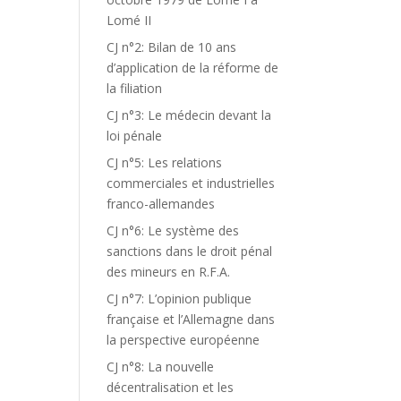
Lomé II
CJ n°2: Bilan de 10 ans
d’application de la réforme de
la filiation
CJ n°3: Le médecin devant la
loi pénale
CJ n°5: Les relations
commerciales et industrielles
franco-allemandes
CJ n°6: Le système des
sanctions dans le droit pénal
des mineurs en R.F.A.
CJ n°7: L’opinion publique
française et l’Allemagne dans
la perspective européenne
CJ n°8: La nouvelle
décentralisation et les