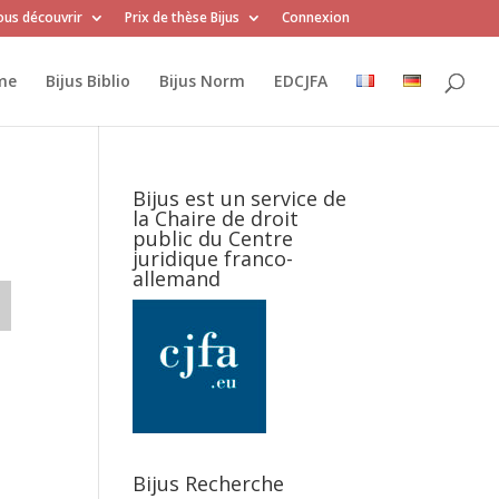
us découvrir
Prix de thèse Bijus
Connexion
me
Bijus Biblio
Bijus Norm
EDCJFA
Bijus est un service de
la Chaire de droit
public du Centre
juridique franco-
allemand
Bijus Recherche