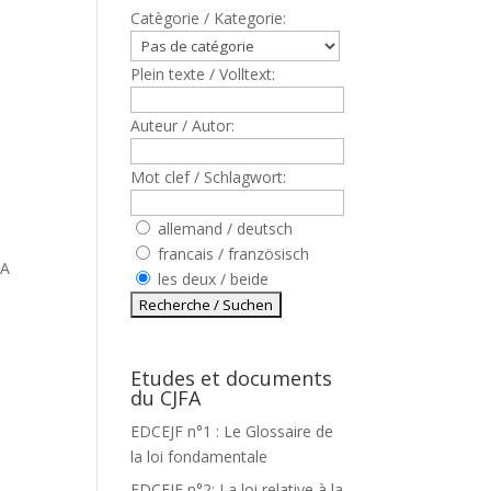
Catègorie / Kategorie:
Plein texte / Volltext:
Auteur / Autor:
Mot clef / Schlagwort:
allemand / deutsch
francais / französisch
LA
les deux / beide
Etudes et documents
du CJFA
EDCEJF n°1 : Le Glossaire de
la loi fondamentale
EDCEJF n°2: La loi relative à la