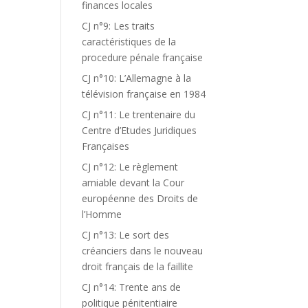
finances locales
CJ n°9: Les traits
caractéristiques de la
procedure pénale française
CJ n°10: L’Allemagne à la
télévision française en 1984
CJ n°11: Le trentenaire du
Centre d’Etudes Juridiques
Françaises
CJ n°12: Le règlement
amiable devant la Cour
européenne des Droits de
l’Homme
CJ n°13: Le sort des
créanciers dans le nouveau
droit français de la faillite
CJ n°14: Trente ans de
politique pénitentiaire