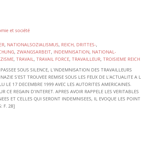
omie et société
ER
,
NATIONALSOZIALISMUS
,
REICH, DRITTES-
,
CHUNG
,
ZWANGSARBEIT
,
INDEMNISATION
,
NATIONAL-
ZISME
,
TRAVAIL
,
TRAVAIL FORCE
,
TRAVAILLEUR
,
TROISIEME REICH
ASSEE SOUS SILENCE, L'INDEMNISATION DES TRAVAILLEURS
AZIE S'EST TROUVEE REMISE SOUS LES FEUX DE L'ACTUALITE A 
LU LE 17 DECEMBRE 1999 AVEC LES AUTORITES AMERICAINES.
R CE REGAIN D'INTERET. APRES AVOIR RAPPELE LES VERITABLES
EES ET CELLES QUI SERONT INDEMNISEES, IL EVOQUE LES POINT
 F. 28]