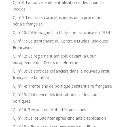
CJ n°8: La nouvelle décentralisation et les finances
locales
CJ n°9: Les traits caractéristiques de la procedure
pénale française
CJ n°10: L’Allemagne à la télévision française en 1984
CJ n°11: Le trentenaire du Centre d’Etudes Juridiques
Françaises
CJ n°12: Le règlement amiable devant la Cour
européenne des Droits de l’Homme
CJ n°13: Le sort des créanciers dans le nouveau droit
français de la faillite
CJ n°14: Trente ans de politique pénitentiaire française
CJ n°15: L’influence des institutions sur les partis
politiques
CJ n°16: Terrorisme et libertés publiques
CJ n°17: La loi Badinter après cinq ans d’application
CJ n°19: L’Europe et la souveraineté des Etats