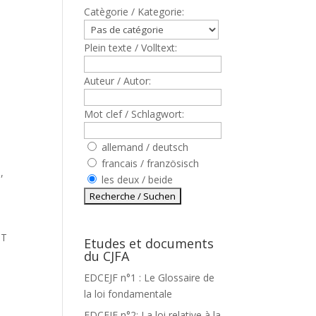
Catègorie / Kategorie:
Plein texte / Volltext:
Auteur / Autor:
Mot clef / Schlagwort:
allemand / deutsch
francais / französisch
,
les deux / beide
NT
Etudes et documents
du CJFA
EDCEJF n°1 : Le Glossaire de
la loi fondamentale
EDCEJF n°2: La loi relative à la