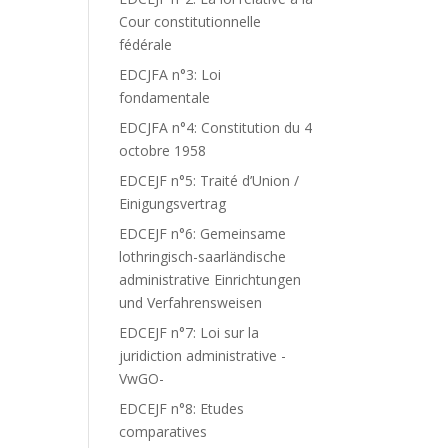
Cour constitutionnelle
fédérale
EDCJFA n°3: Loi
fondamentale
EDCJFA n°4: Constitution du 4
octobre 1958
EDCEJF n°5: Traité d’Union /
Einigungsvertrag
EDCEJF n°6: Gemeinsame
lothringisch-saarländische
administrative Einrichtungen
und Verfahrensweisen
EDCEJF n°7: Loi sur la
juridiction administrative -
VwGO-
EDCEJF n°8: Etudes
comparatives