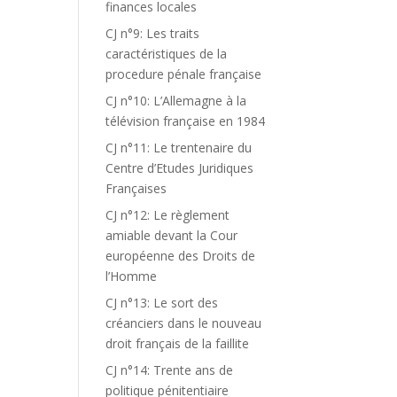
finances locales
CJ n°9: Les traits
caractéristiques de la
procedure pénale française
CJ n°10: L’Allemagne à la
télévision française en 1984
CJ n°11: Le trentenaire du
Centre d’Etudes Juridiques
Françaises
CJ n°12: Le règlement
amiable devant la Cour
européenne des Droits de
l’Homme
CJ n°13: Le sort des
créanciers dans le nouveau
droit français de la faillite
CJ n°14: Trente ans de
politique pénitentiaire