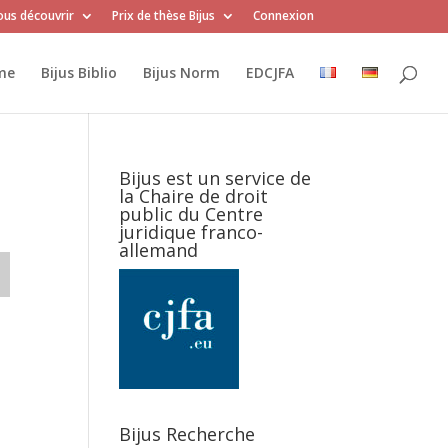
us découvrir
Prix de thèse Bijus
Connexion
me
Bijus Biblio
Bijus Norm
EDCJFA
Bijus est un service de
la Chaire de droit
public du Centre
juridique franco-
allemand
Bijus Recherche