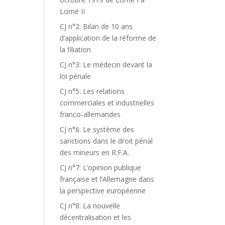
Lomé II
CJ n°2: Bilan de 10 ans
d’application de la réforme de
la filiation
CJ n°3: Le médecin devant la
loi pénale
CJ n°5: Les relations
commerciales et industrielles
franco-allemandes
CJ n°6: Le système des
sanctions dans le droit pénal
des mineurs en R.F.A.
CJ n°7: L’opinion publique
française et l’Allemagne dans
la perspective européenne
CJ n°8: La nouvelle
décentralisation et les