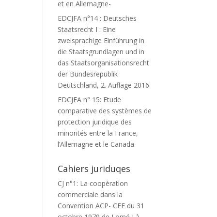
et en Allemagne-
EDCJFA n°14 : Deutsches
Staatsrecht I : Eine
zweisprachige Einführung in
die Staatsgrundlagen und in
das Staatsorganisationsrecht
der Bundesrepublik
Deutschland, 2. Auflage 2016
EDCJFA n° 15: Etude
comparative des systèmes de
protection juridique des
minorités entre la France,
l’Allemagne et le Canada
Cahiers juriduqes
CJ n°1: La coopération
commerciale dans la
Convention ACP- CEE du 31
octobre 1979 de Lomé I à