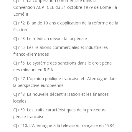
CJ n°1: La coopération commerciale dans la
Convention ACP- CEE du 31 octobre 1979 de Lomé I à
Lomé II
CJ n°2: Bilan de 10 ans d’application de la réforme de la
filiation
CJ n°3: Le médecin devant la loi pénale
CJ n°5: Les relations commerciales et industrielles
franco-allemandes
CJ n°6: Le système des sanctions dans le droit pénal
des mineurs en R.F.A.
CJ n°7: L’opinion publique française et l’Allemagne dans
la perspective européenne
CJ n°8: La nouvelle décentralisation et les finances
locales
CJ n°9: Les traits caractéristiques de la procedure
pénale française
CJ n°10: L’Allemagne à la télévision française en 1984