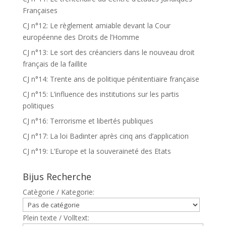
Françaises
CJ n°12: Le règlement amiable devant la Cour
européenne des Droits de l’Homme
CJ n°13: Le sort des créanciers dans le nouveau droit
français de la faillite
CJ n°14: Trente ans de politique pénitentiaire française
CJ n°15: L’influence des institutions sur les partis
politiques
CJ n°16: Terrorisme et libertés publiques
CJ n°17: La loi Badinter après cinq ans d’application
CJ n°19: L’Europe et la souveraineté des Etats
Bijus Recherche
Catègorie / Kategorie:
Plein texte / Volltext: