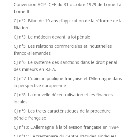
Convention ACP- CEE du 31 octobre 1979 de Lomé I à
Lomé II
CJ n°2: Bilan de 10 ans d’application de la réforme de la
filiation
CJ n°3: Le médecin devant la loi pénale
CJ n°5: Les relations commerciales et industrielles
franco-allemandes
CJ n°6: Le système des sanctions dans le droit pénal
des mineurs en R.F.A.
CJ n°7: L’opinion publique française et l’Allemagne dans
la perspective européenne
CJ n°8: La nouvelle décentralisation et les finances
locales
CJ n°9: Les traits caractéristiques de la procedure
pénale française
CJ n°10: L’Allemagne à la télévision française en 1984
CJ n°11: Le trentenaire du Centre d’Etudes Juridiques