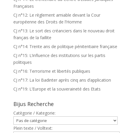
Françaises
CJ n°12: Le règlement amiable devant la Cour
européenne des Droits de l’Homme
CJ n°13: Le sort des créanciers dans le nouveau droit
français de la faillite
CJ n°14: Trente ans de politique pénitentiaire française
CJ n°15: L’influence des institutions sur les partis
politiques
CJ n°16: Terrorisme et libertés publiques
CJ n°17: La loi Badinter après cinq ans d’application
CJ n°19: L’Europe et la souveraineté des Etats
Bijus Recherche
Catègorie / Kategorie:
Plein texte / Volltext: