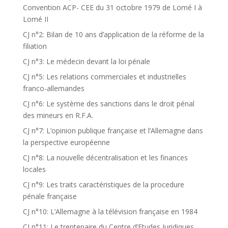
Convention ACP- CEE du 31 octobre 1979 de Lomé I à
Lomé II
CJ n°2: Bilan de 10 ans d’application de la réforme de la
filiation
CJ n°3: Le médecin devant la loi pénale
CJ n°5: Les relations commerciales et industrielles
franco-allemandes
CJ n°6: Le système des sanctions dans le droit pénal
des mineurs en R.F.A.
CJ n°7: L’opinion publique française et l’Allemagne dans
la perspective européenne
CJ n°8: La nouvelle décentralisation et les finances
locales
CJ n°9: Les traits caractéristiques de la procedure
pénale française
CJ n°10: L’Allemagne à la télévision française en 1984
CJ n°11: Le trentenaire du Centre d’Etudes Juridiques