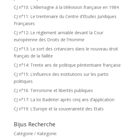
CJ n°10: L’Allemagne à la télévision française en 1984
CJ n°11: Le trentenaire du Centre d’Etudes Juridiques
Françaises
CJ n°12: Le règlement amiable devant la Cour
européenne des Droits de l’Homme
CJ n°13: Le sort des créanciers dans le nouveau droit
français de la faillite
CJ n°14: Trente ans de politique pénitentiaire française
CJ n°15: L’influence des institutions sur les partis
politiques
CJ n°16: Terrorisme et libertés publiques
CJ n°17: La loi Badinter après cinq ans d’application
CJ n°19: L’Europe et la souveraineté des Etats
Bijus Recherche
Catègorie / Kategorie: