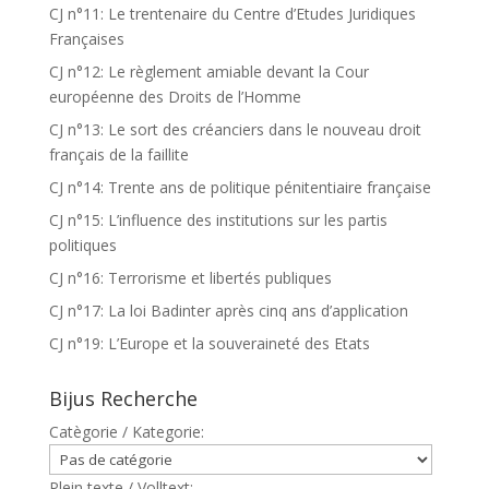
CJ n°11: Le trentenaire du Centre d’Etudes Juridiques
Françaises
CJ n°12: Le règlement amiable devant la Cour
européenne des Droits de l’Homme
CJ n°13: Le sort des créanciers dans le nouveau droit
français de la faillite
CJ n°14: Trente ans de politique pénitentiaire française
CJ n°15: L’influence des institutions sur les partis
politiques
CJ n°16: Terrorisme et libertés publiques
CJ n°17: La loi Badinter après cinq ans d’application
CJ n°19: L’Europe et la souveraineté des Etats
Bijus Recherche
Catègorie / Kategorie:
Plein texte / Volltext: